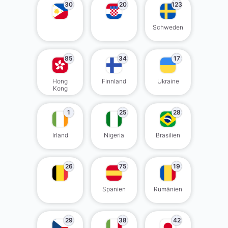
30
20
123
Schweden
85
34
17
Hong
Finnland
Ukraine
Kong
1
25
28
Irland
Nigeria
Brasilien
26
75
19
Spanien
Rumänien
29
38
42