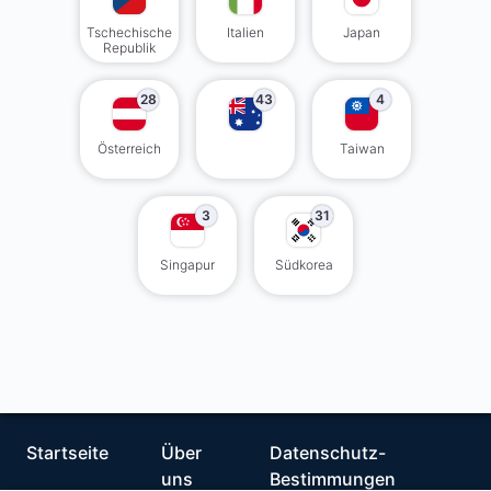
Tschechische
Italien
Japan
Republik
28
43
4
Österreich
Taiwan
3
31
Singapur
Südkorea
Startseite
Über
Datenschutz-
uns
Bestimmungen