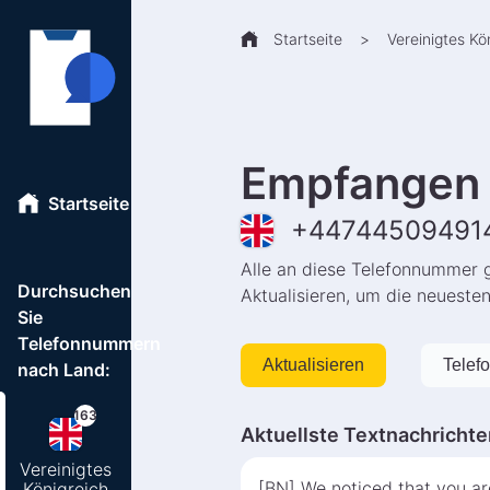
Startseite
>
Vereinigtes Kö
Empfangen 
Startseite
+
44744509491
Alle an diese Telefonnummer 
Durchsuchen
Aktualisieren, um die neueste
Sie
Telefonnummern
Aktualisieren
Telef
nach Land:
163
Aktuellste Textnachrichte
Vereinigtes
[BN] We noticed that you are
Königreich