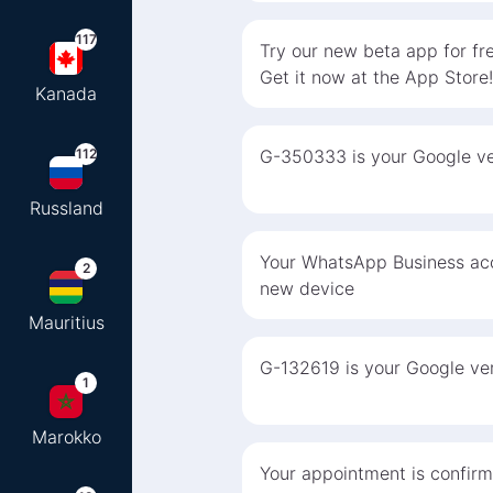
117
Try our new beta app for fre
Get it now at the App Store!
Kanada
112
G-350333 is your Google ver
Russland
Your WhatsApp Business acc
2
new device
Mauritius
G-132619 is your Google ver
1
Marokko
Your appointment is confirm