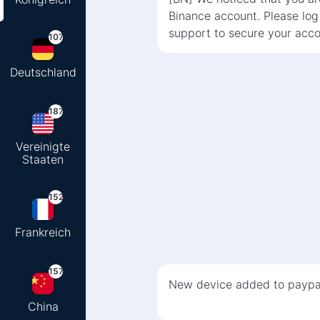
Binance account. Please log
support to secure your acco
107
Deutschland
187
Vereinigte
Staaten
152
Frankreich
157
New device added to paypa
China