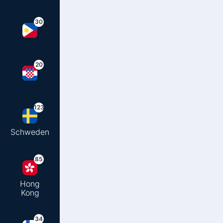
30
20
123
Schweden
85
Hong
Kong
34