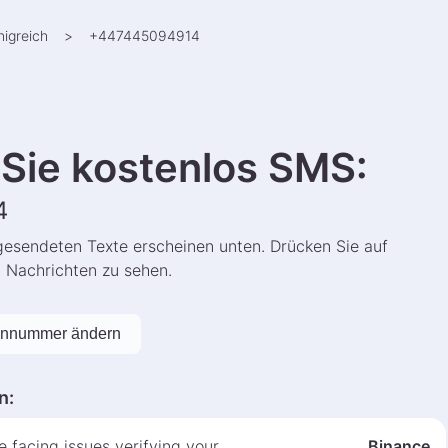
nigreich
>
+
447445094914
Sie kostenlos SMS
:
4
gesendeten Texte erscheinen unten. Drücken Sie auf
n Nachrichten zu sehen.
onnummer ändern
n
:
 facing issues verifying your
Binance