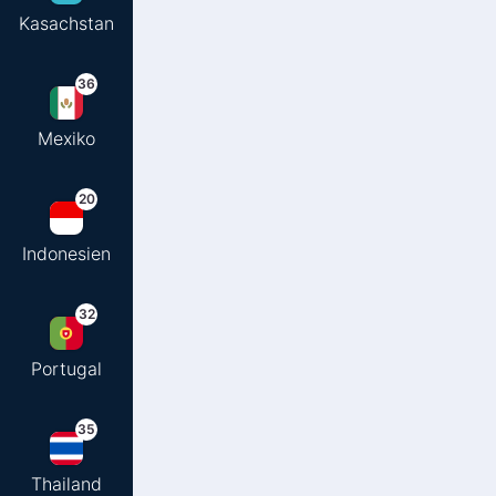
Kasachstan
36
Mexiko
20
Indonesien
32
Portugal
35
Thailand