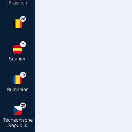
Brasilien
26
75
Spanien
19
Rumänien
29
Tschechische
Republik