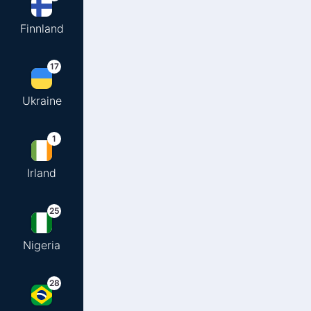
Finnland
17
Ukraine
1
Irland
25
Nigeria
28