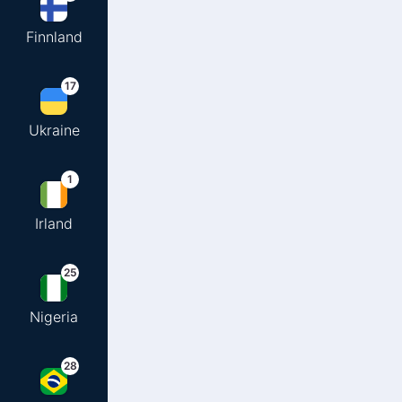
Finnland
17
Ukraine
1
Irland
25
Nigeria
28