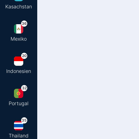
Kasachstan
36
Mexiko
20
Indonesien
32
Portugal
35
Thailand