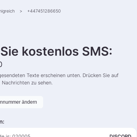
nigreich
>
+
447451286650
Sie kostenlos SMS
:
0
gesendeten Texte erscheinen unten. Drücken Sie auf
n Nachrichten zu sehen.
onnummer ändern
n
:
ode is: 020005
DISCORD