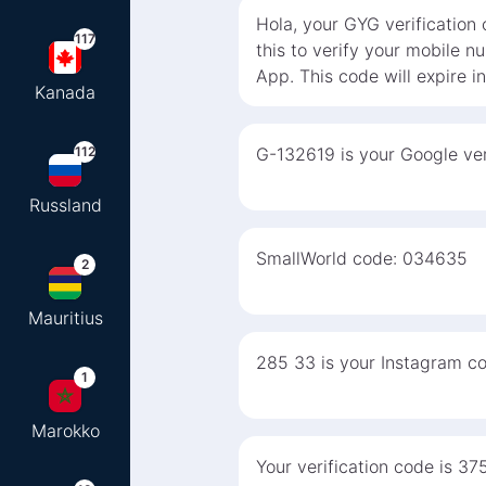
Hola, your GYG verification
117
this to verify your mobile 
App. This code will expire i
Kanada
112
G-132619 is your Google ver
Russland
SmallWorld code: 034635
2
Mauritius
285 33 is your Instagram cod
1
Marokko
Your verification code is 37