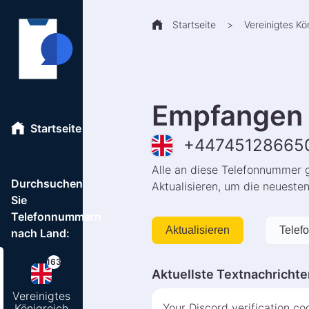
Startseite
>
Vereinigtes Kö
Empfangen 
Startseite
+
44745128665
Alle an diese Telefonnummer 
Durchsuchen
Aktualisieren, um die neueste
Sie
Telefonnummern
Aktualisieren
Telef
nach Land:
163
Aktuellste Textnachrichte
Vereinigtes
Your Discord verification c
Königreich