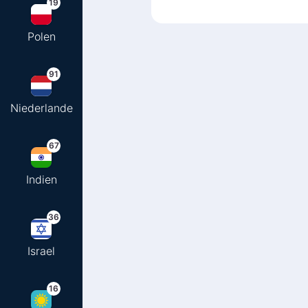
19
Polen
91
Niederlande
67
Indien
36
Israel
16