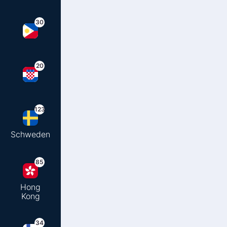
30
20
123
Schweden
85
Hong
Kong
34