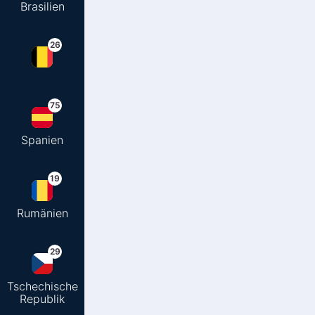
Brasilien
26
75
Spanien
19
Rumänien
29
Tschechische
Republik