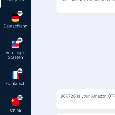
107
Deutschland
187
Vereinigte
Staaten
152
Frankreich
986728 is your Amazon OTP.
157
China