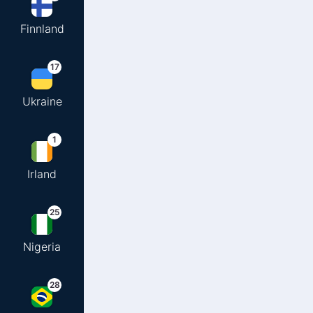
Finnland
17
Ukraine
1
Irland
25
Nigeria
28