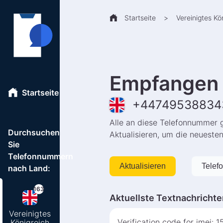
Startseite
>
Vereinigtes Kö
Empfangen 
Startseite
+
44749538834
Alle an diese Telefonnummer 
Durchsuchen
Aktualisieren, um die neueste
Sie
Telefonnummern
Aktualisieren
Telef
nach Land:
163
Aktuellste Textnachrichte
Vereinigtes
Verification code for imei: 1
Königreich