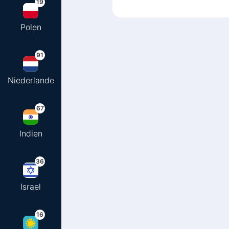
19
Polen
91
Niederlande
67
Indien
36
Israel
16