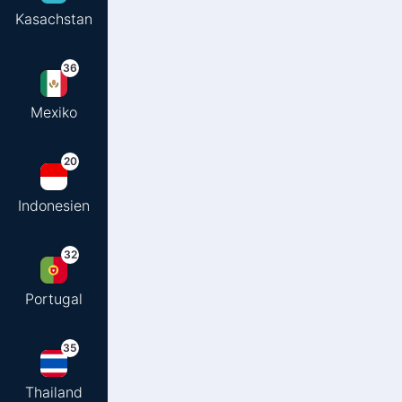
Kasachstan
36
Mexiko
20
Indonesien
32
Portugal
35
Thailand