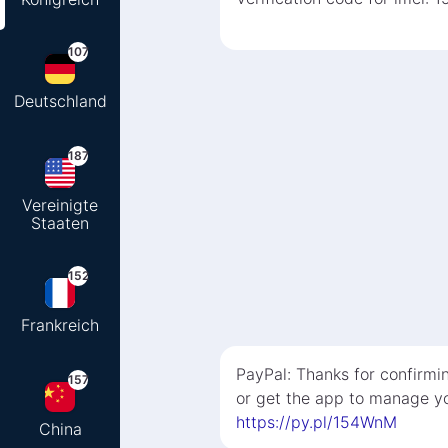
107
Deutschland
187
Vereinigte
Staaten
152
Frankreich
PayPal: Thanks for confirmi
157
or get the app to manage yo
https://py.pl/154WnM
China