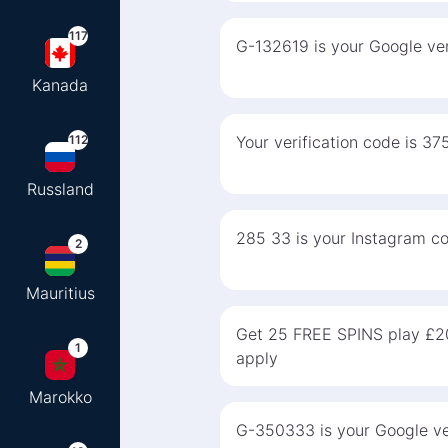
117
G-132619 is your Google ver
Kanada
112
Your verification code is 37
Russland
285 33 is your Instagram cod
2
Mauritius
Get 25 FREE SPINS play £2
1
apply
Marokko
G-350333 is your Google ver