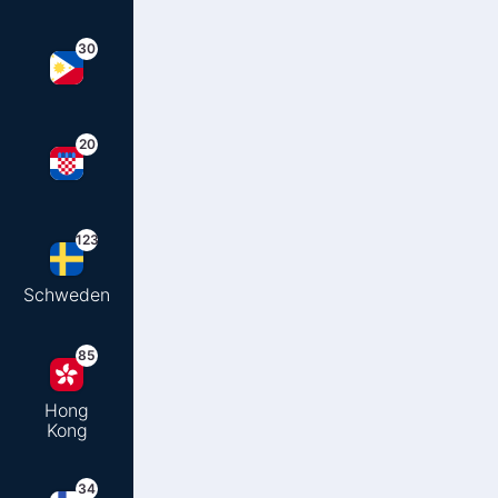
30
20
123
Schweden
85
Hong
Kong
34