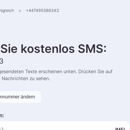
nigreich
>
+
447495388343
Sie kostenlos SMS
:
3
gesendeten Texte erscheinen unten. Drücken Sie auf
n Nachrichten zu sehen.
onnummer ändern
n
:
52
IMEI