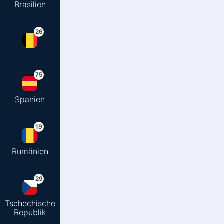
Brasilien
26
75
Spanien
19
Rumänien
29
Tschechische
Republik