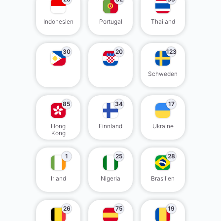
Indonesien
Portugal
Thailand
30
20
123
Schweden
85
34
17
Hong
Finnland
Ukraine
Kong
1
25
28
Irland
Nigeria
Brasilien
26
75
19