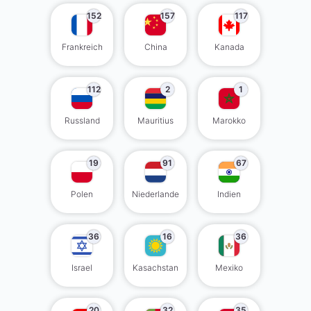
152
157
117
Frankreich
China
Kanada
112
2
1
Russland
Mauritius
Marokko
19
91
67
Polen
Niederlande
Indien
36
16
36
Israel
Kasachstan
Mexiko
20
32
35