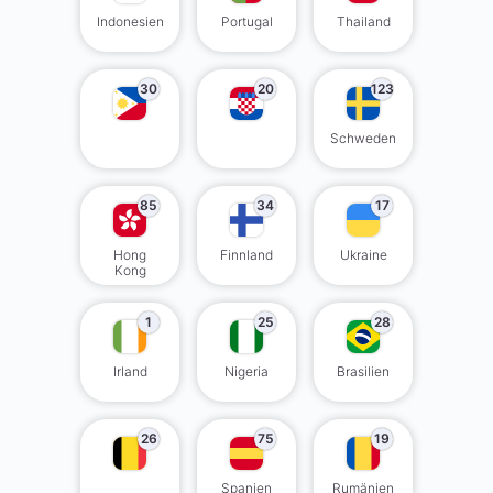
Indonesien
Portugal
Thailand
30
20
123
Schweden
85
34
17
Hong
Finnland
Ukraine
Kong
1
25
28
Irland
Nigeria
Brasilien
26
75
19
Spanien
Rumänien