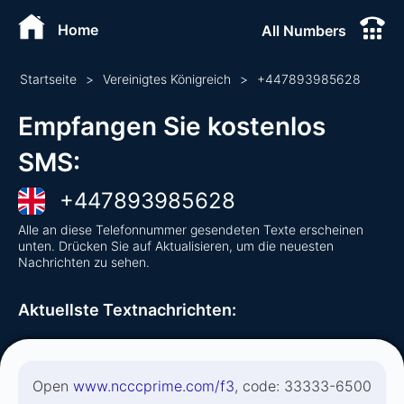
Home
All Numbers
Startseite
>
Vereinigtes Königreich
>
+
447893985628
Empfangen Sie kostenlos
SMS
:
+
447893985628
Alle an diese Telefonnummer gesendeten Texte erscheinen
unten. Drücken Sie auf Aktualisieren, um die neuesten
Nachrichten zu sehen.
Aktuellste Textnachrichten
:
Open
www.ncccprime.com/f3
, code: 33333-6500