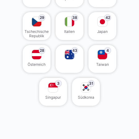
29
38
42
Tschechische
Italien
Japan
Republik
28
43
4
Österreich
Taiwan
3
31
Singapur
Südkorea