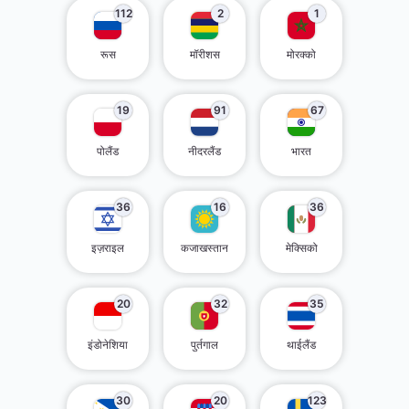
112
2
1
रूस
मॉरीशस
मोरक्को
19
91
67
पोलैंड
नीदरलैंड
भारत
36
16
36
इज़राइल
कजाखस्तान
मेक्सिको
20
32
35
इंडोनेशिया
पुर्तगाल
थाईलैंड
30
20
123