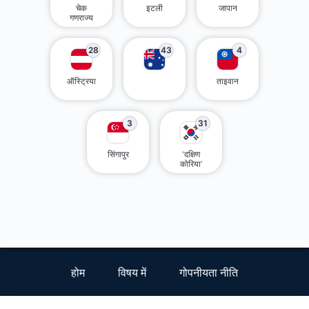
चेक
इटली
जापान
गणराज्य
28
43
4
ऑस्ट्रिया
ताइवान
3
31
सिंगापुर
'दक्षिण
कोरिया'
होम
विषय में
गोपनीयता नीति