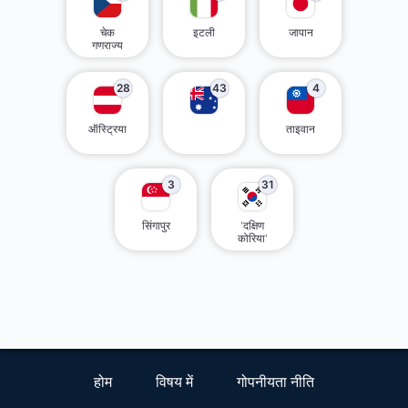
चेक
इटली
जापान
गणराज्य
28
43
4
ऑस्ट्रिया
ताइवान
3
31
सिंगापुर
'दक्षिण
कोरिया'
होम
विषय में
गोपनीयता नीति