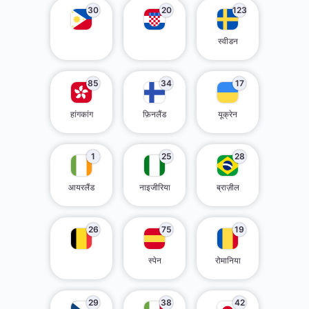
30
20
123
स्वीडन
85
34
17
हांगकांग
फ़िनलैंड
यूक्रेन
1
25
28
आयरलैंड
नाइजीरिया
ब्राज़ील
26
75
19
स्पेन
रोमानिया
29
38
42