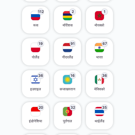
112
2
1
रूस
मॉरीशस
मोरक्को
19
91
67
पोलैंड
नीदरलैंड
भारत
36
16
36
इज़राइल
कजाखस्तान
मेक्सिको
20
32
35
इंडोनेशिया
पुर्तगाल
थाईलैंड