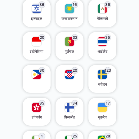
36
16
36
इज़राइल
कजाखस्तान
मेक्सिको
20
32
35
इंडोनेशिया
पुर्तगाल
थाईलैंड
30
20
123
स्वीडन
85
34
17
हांगकांग
फ़िनलैंड
यूक्रेन
1
25
28