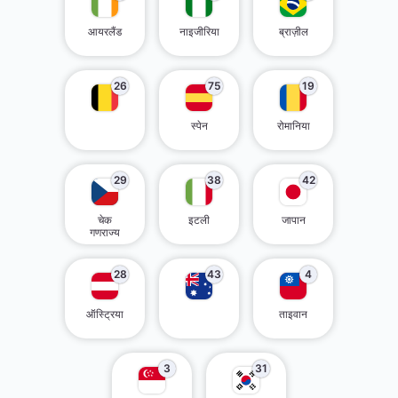
आयरलैंड
नाइजीरिया
ब्राज़ील
26
75
19
स्पेन
रोमानिया
29
38
42
चेक
इटली
जापान
गणराज्य
28
43
4
ऑस्ट्रिया
ताइवान
3
31