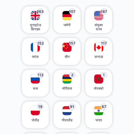
163
107
187
यूनाइटेड
जर्मनी
संयुक्त
किंगडम
राज्य
152
157
117
फ़्रांस
चीन
कनाडा
112
2
1
रूस
मॉरीशस
मोरक्को
19
91
67
पोलैंड
नीदरलैंड
भारत