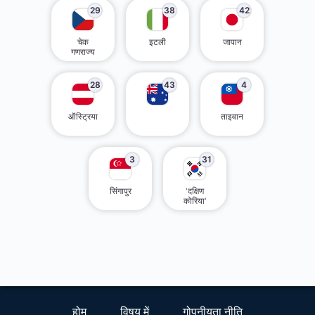
29
38
42
चेक
इटली
जापान
गणराज्य
28
43
4
ऑस्ट्रिया
ताइवान
3
31
सिंगापुर
'दक्षिण
कोरिया'
होम
विषय में
गोपनीयता नीति