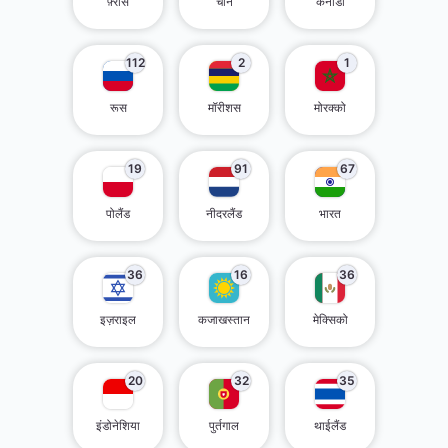
फ़्रांस
चीन
कनाडा
112
2
1
रूस
मॉरीशस
मोरक्को
19
91
67
पोलैंड
नीदरलैंड
भारत
36
16
36
इज़राइल
कजाखस्तान
मेक्सिको
20
32
35
इंडोनेशिया
पुर्तगाल
थाईलैंड