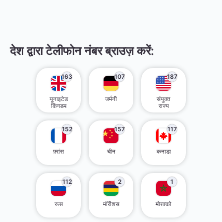
देश द्वारा टेलीफोन नंबर ब्राउज़ करें:
163
107
187
यूनाइटेड
जर्मनी
संयुक्त
किंगडम
राज्य
152
157
117
फ़्रांस
चीन
कनाडा
112
2
1
रूस
मॉरीशस
मोरक्को