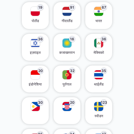
19
91
67
पोलैंड
नीदरलैंड
भारत
36
16
36
इज़राइल
कजाखस्तान
मेक्सिको
20
32
35
इंडोनेशिया
पुर्तगाल
थाईलैंड
30
20
123
स्वीडन