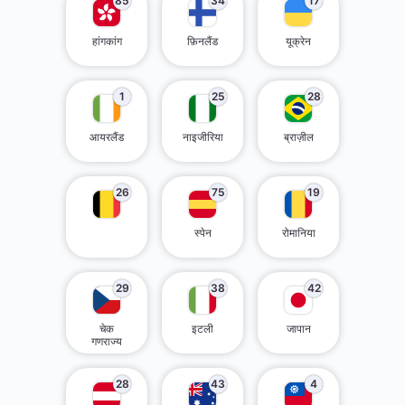
85
34
17
हांगकांग
फ़िनलैंड
यूक्रेन
1
25
28
आयरलैंड
नाइजीरिया
ब्राज़ील
26
75
19
स्पेन
रोमानिया
29
38
42
चेक
इटली
जापान
गणराज्य
28
43
4