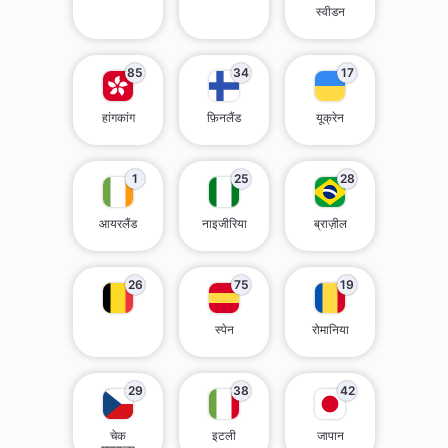
स्वीडन
85
34
17
हांगकांग
फ़िनलैंड
यूक्रेन
1
25
28
आयरलैंड
नाइजीरिया
ब्राज़ील
26
75
19
स्पेन
रोमानिया
29
38
42
चेक
इटली
जापान