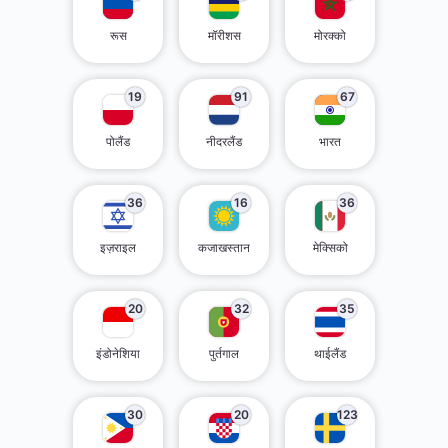
रूस
मॉरीशस
मोरक्को
19
91
67
पोलैंड
नीदरलैंड
भारत
36
16
36
इज़राइल
कजाखस्तान
मेक्सिको
20
32
35
इंडोनेशिया
पुर्तगाल
थाईलैंड
30
20
123