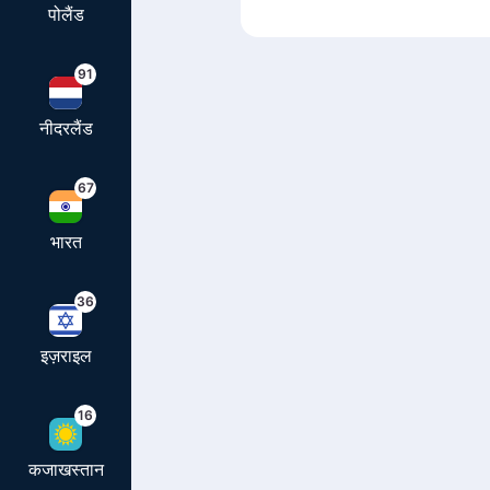
पोलैंड
91
नीदरलैंड
67
भारत
36
इज़राइल
16
कजाखस्तान