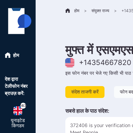
होम
>
संयुक्त राज्य
>
+
143
मुफ्त में एसएमएस 
होम
+
14354667820
इस फोन नंबर पर भेजे गए किसी भी पाठ स
देश द्वारा
टेलीफोन नंबर
संदेश ताजगी करें
फोन बदल
ब्राउज़ करें:
163
सबसे हाल के पाठ संदेश
:
यूनाइटेड
372406 is your verification
किंगडम
Meet People.