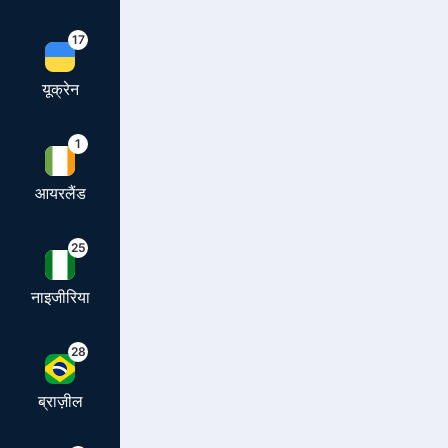
17
यूक्रेन
1
आयरलैंड
25
नाइजीरिया
28
ब्राज़ील