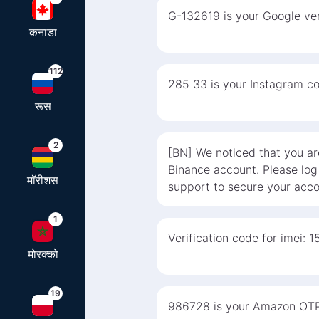
G-132619 is your Google ver
कनाडा
112
285 33 is your Instagram cod
रूस
2
[BN] We noticed that you are
Binance account. Please log
मॉरीशस
support to secure your acco
1
Verification code for imei: 1
मोरक्को
19
986728 is your Amazon OTP.