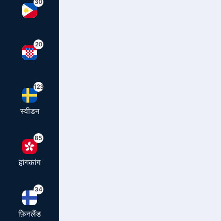
30
20
123
स्वीडन
85
हांगकांग
34
फ़िनलैंड