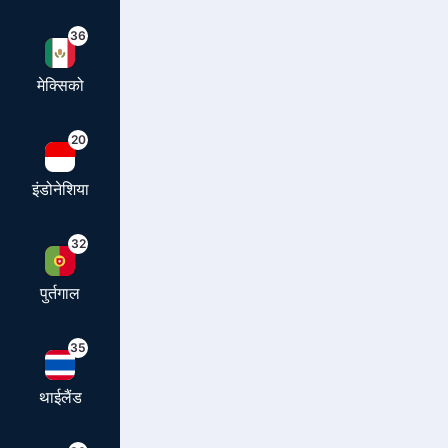
36
मेक्सिको
20
इंडोनेशिया
32
पुर्तगाल
35
थाईलैंड