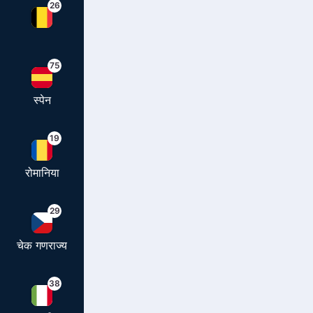
26
75
स्पेन
19
रोमानिया
29
चेक गणराज्य
38