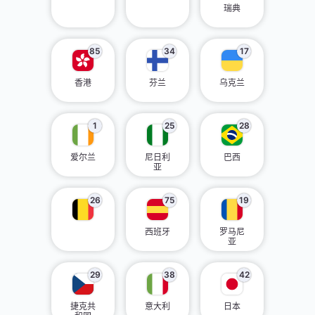
瑞典
85
34
17
香港
芬兰
乌克兰
1
25
28
爱尔兰
尼日利
巴西
亚
26
75
19
西班牙
罗马尼
亚
29
38
42
捷克共
意大利
日本