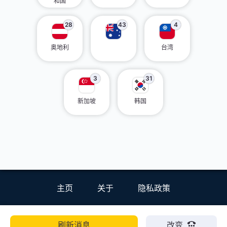
和国
28
43
4
奥地利
台湾
3
31
新加坡
韩国
主页
关于
隐私政策
刷新消息
改变
EN
ZH
ES
HI