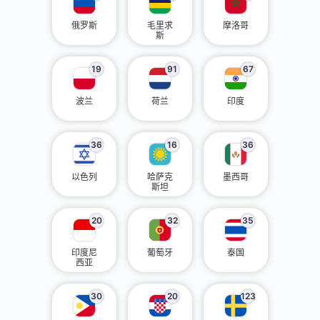
俄罗斯
毛里求
摩洛哥
斯
19
91
67
波兰
荷兰
印度
36
16
36
以色列
哈萨克
墨西哥
斯坦
20
32
35
印度尼
葡萄牙
泰国
西亚
30
20
123