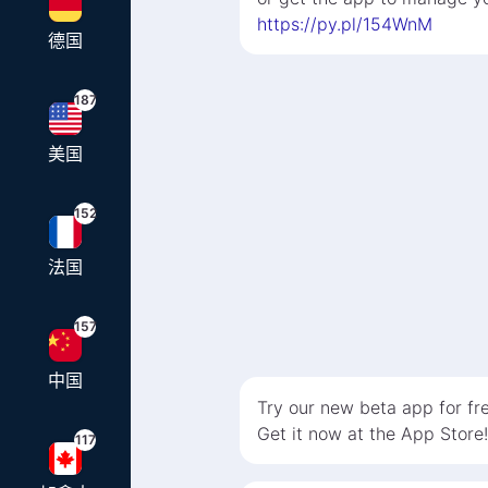
https://py.pl/154WnM
德国
187
美国
152
法国
157
中国
Try our new beta app for fre
Get it now at the App Store!
117