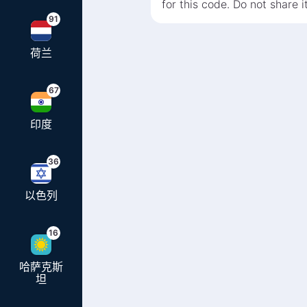
for this code. Do not share i
91
荷兰
67
印度
36
以色列
16
哈萨克斯
坦