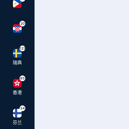
20
123
瑞典
85
香港
34
芬兰