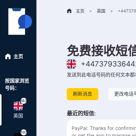
主页
>
英国
>
+
44737
免费接收短
主页
+
44737933644
发送到此电话号码的任何文本都
按国家浏览
号码：
刷新消息
更改电话
163
最近的短信
:
英国
PayPal: Thanks for confirmi
107
or get the app to manage yo