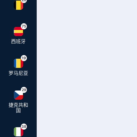
75
西班牙
19
罗马尼亚
29
捷克共和
国
38