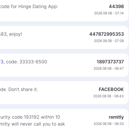
 code for Hinge Dating App:
44398
2026 08 08 - 07:14
583, enjoy!
447872995353
2026 08 08 - 07:08
f3
, code: 33333-6500
1897373737
2026 08 08 - 06:47
e. Don't share it.
FACEBOOK
2026 08 08 - 06:43
curity code 193192 within 10
remitly
itly will never call you to ask
2026 08 08 - 06:30