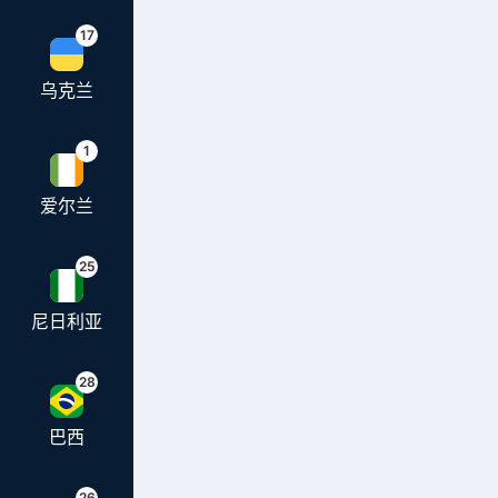
17
乌克兰
1
爱尔兰
25
尼日利亚
28
巴西
26