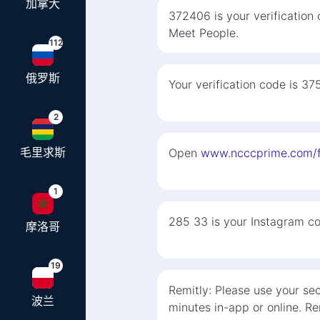
加拿大
372406 is your verification
Meet People.
112
俄罗斯
Your verification code is 37
2
毛里求斯
Open
www.ncccprime.com/
1
285 33 is your Instagram cod
摩洛哥
19
Remitly: Please use your se
波兰
minutes in-app or online. Rem