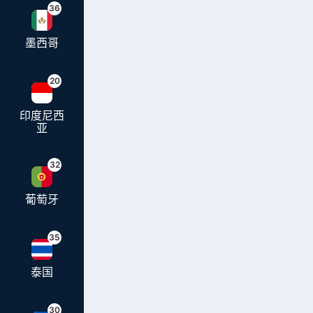
36
墨西哥
20
印度尼西
亚
32
葡萄牙
35
泰国
30