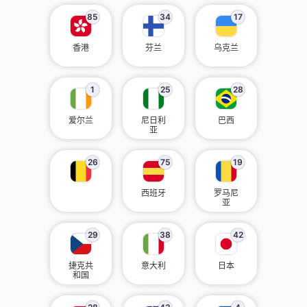
85
34
17
香港
芬兰
乌克兰
1
25
28
爱尔兰
尼日利
巴西
亚
26
75
19
西班牙
罗马尼
亚
29
38
42
捷克共
意大利
日本
和国