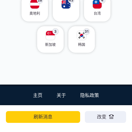
28
43
4
奥地利
台湾
3
31
新加坡
韩国
主页
关于
隐私政策
刷新消息
改变
EN
ZH
ES
HI