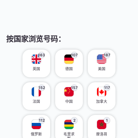
按国家浏览号码：
163
107
187
英国
德国
美国
152
157
117
法国
中国
加拿大
112
2
1
俄罗斯
毛里求
摩洛哥