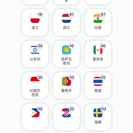
斯
19
91
67
波兰
荷兰
印度
36
16
36
以色列
哈萨克
墨西哥
斯坦
20
32
35
印度尼
葡萄牙
泰国
西亚
30
20
123
瑞典