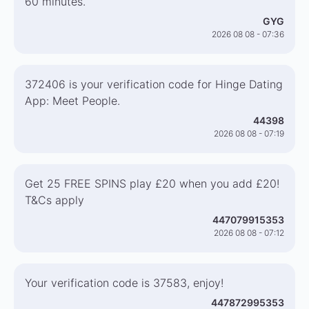
60 minutes.
GYG
2026 08 08 - 07:36
372406 is your verification code for Hinge Dating
App: Meet People.
44398
2026 08 08 - 07:19
Get 25 FREE SPINS play £20 when you add £20!
T&Cs apply
447079915353
2026 08 08 - 07:12
Your verification code is 37583, enjoy!
447872995353