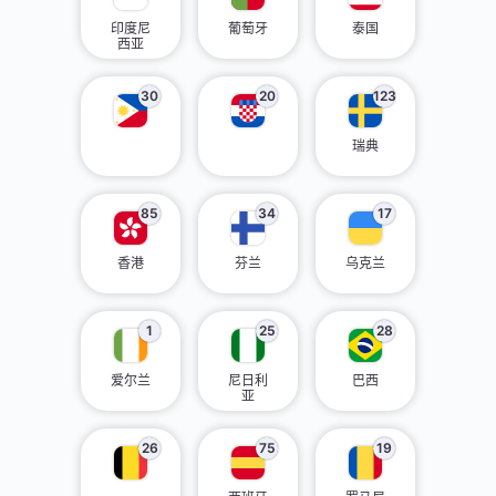
印度尼
葡萄牙
泰国
西亚
30
20
123
瑞典
85
34
17
香港
芬兰
乌克兰
1
25
28
爱尔兰
尼日利
巴西
亚
26
75
19