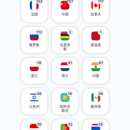
152
157
117
法国
中国
加拿大
112
2
1
俄罗斯
毛里求
摩洛哥
斯
19
91
67
波兰
荷兰
印度
36
16
36
以色列
哈萨克
墨西哥
斯坦
20
32
35