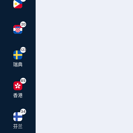
20
123
瑞典
85
香港
34
芬兰