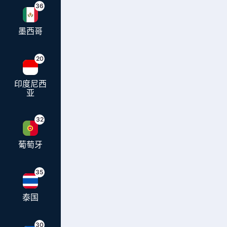
36
墨西哥
20
印度尼西
亚
32
葡萄牙
35
泰国
30