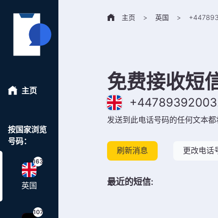
主页
>
英国
>
+
44789
免费接收短
主页
+
44789392003
发送到此电话号码的任何文本都
按国家浏览
号码：
刷新消息
更改电话
163
最近的短信
:
英国
107