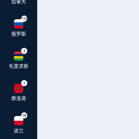
加拿大
112
俄罗斯
2
毛里求斯
1
摩洛哥
19
波兰