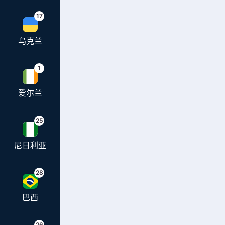
17
乌克兰
1
爱尔兰
25
尼日利亚
28
巴西
26