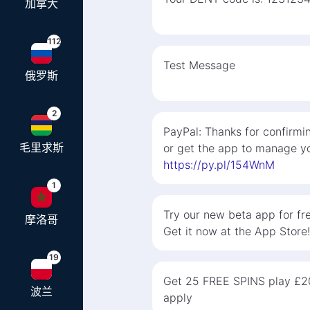
加拿大
112
Test Message
俄罗斯
2
PayPal: Thanks for confirmi
毛里求斯
or get the app to manage yo
https://py.pl/154WnM
1
Try our new beta app for fre
摩洛哥
Get it now at the App Store!
19
Get 25 FREE SPINS play £2
波兰
apply