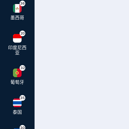
36
墨西哥
20
印度尼西
亚
32
葡萄牙
35
泰国
30