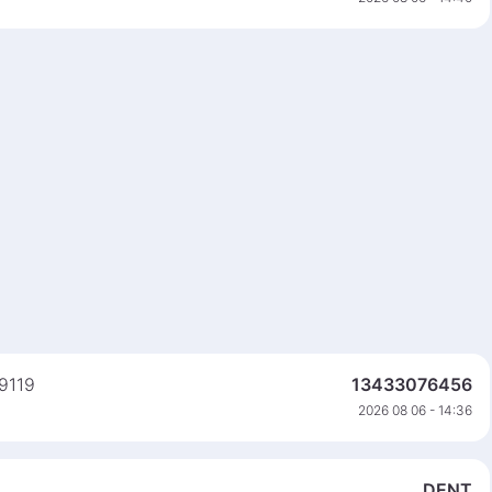
49119
13433076456
2026 08 06 - 14:36
4
DENT