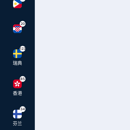
20
123
瑞典
85
香港
34
芬兰