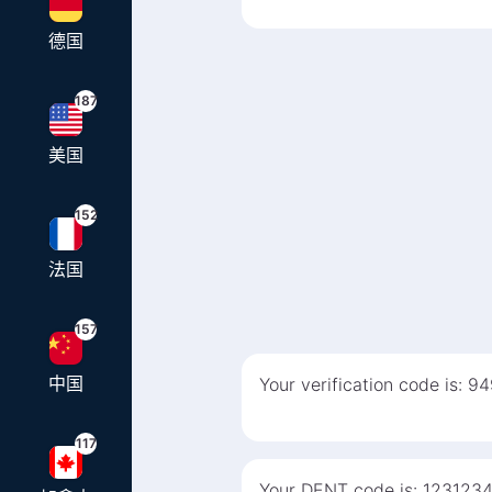
德国
187
美国
152
法国
157
中国
Your verification code is: 9
117
Your DENT code is: 123123