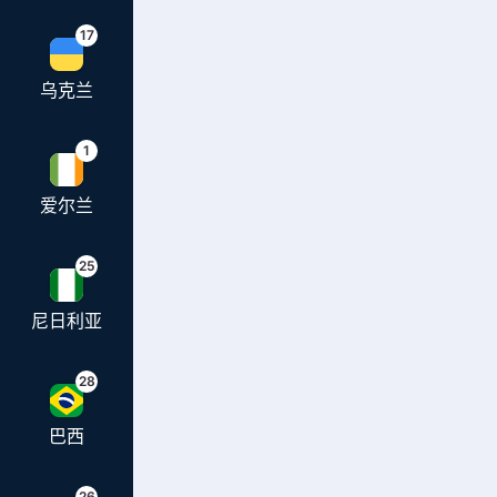
17
乌克兰
1
爱尔兰
25
尼日利亚
28
巴西
26