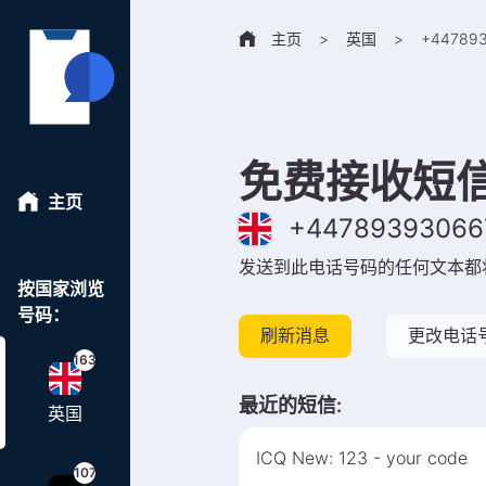
主页
>
英国
>
+
44789
免费接收短
主页
+
44789393066
发送到此电话号码的任何文本都
按国家浏览
号码：
刷新消息
更改电话
163
最近的短信
:
英国
ICQ New: 123 - your code
107