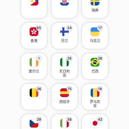
瑞典
85
34
17
香港
芬兰
乌克兰
1
25
28
爱尔兰
尼日利
巴西
亚
26
75
19
西班牙
罗马尼
亚
29
38
42