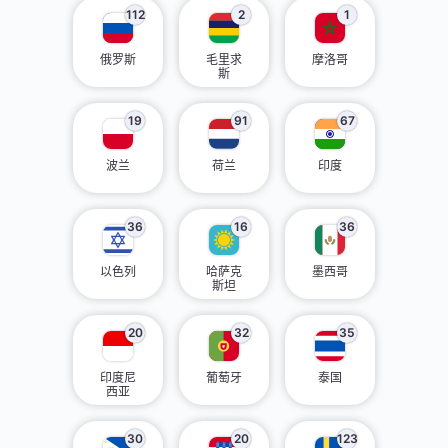
112
2
1
俄罗斯
毛里求
摩洛哥
斯
19
91
67
波兰
荷兰
印度
36
16
36
以色列
哈萨克
墨西哥
斯坦
20
32
35
印度尼
葡萄牙
泰国
西亚
30
20
123