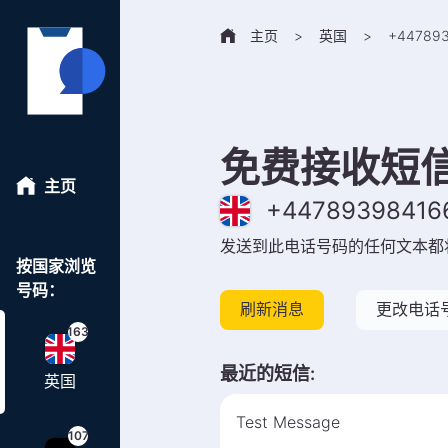
主页
>
英国
>
+
44789
免费接收短
主页
+
44789398416
发送到此电话号码的任何文本都
按国家浏览
号码：
刷新消息
更改电话
163
最近的短信
:
英国
Test Message
107