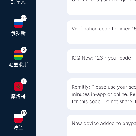
加拿大
112
Verification code for imei: 1
俄罗斯
2
ICQ New: 123 - your code
毛里求斯
1
Remitly: Please use your se
minutes in-app or online. Rem
摩洛哥
for this code. Do not share i
19
New device added to paypa
波兰