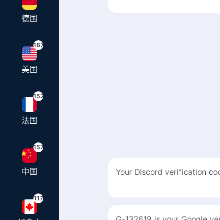
德国
187
美国
152
法国
157
中国
Your Discord verification c
117
G-132619 is your Google ver