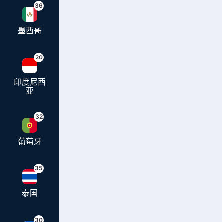
36
墨西哥
20
印度尼西
亚
32
葡萄牙
35
泰国
30