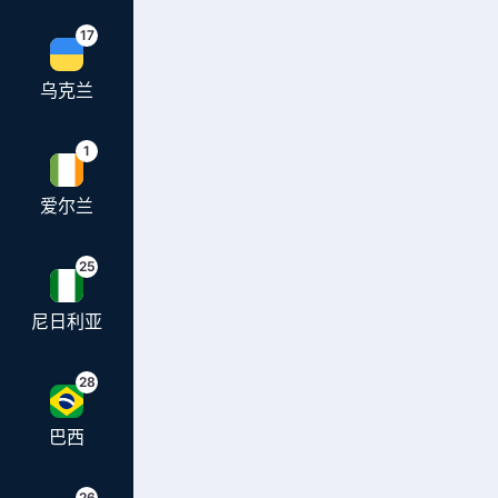
17
乌克兰
1
爱尔兰
25
尼日利亚
28
巴西
26