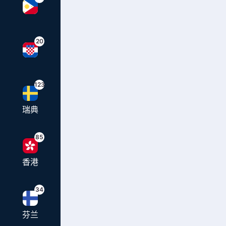
20
123
瑞典
85
香港
34
芬兰