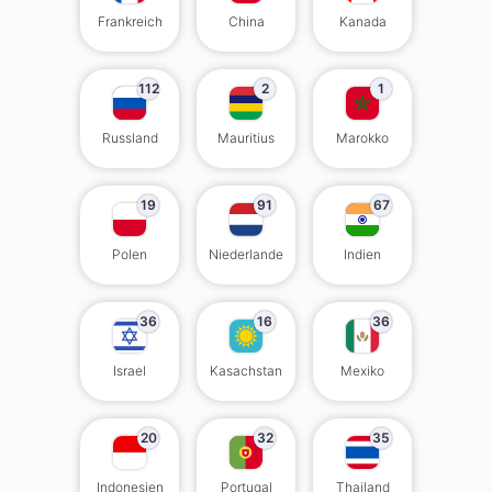
Frankreich
China
Kanada
112
2
1
Russland
Mauritius
Marokko
19
91
67
Polen
Niederlande
Indien
36
16
36
Israel
Kasachstan
Mexiko
20
32
35
Indonesien
Portugal
Thailand