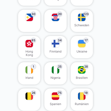
30
20
123
Schweden
85
34
17
Hong
Finnland
Ukraine
Kong
1
25
28
Irland
Nigeria
Brasilien
26
75
19
Spanien
Rumänien