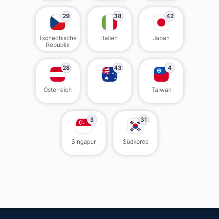
29
38
42
Tschechische
Italien
Japan
Republik
28
43
4
Österreich
Taiwan
3
31
Singapur
Südkorea