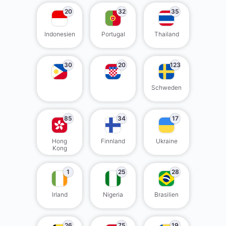
20
32
35
Indonesien
Portugal
Thailand
30
20
123
Schweden
85
34
17
Hong
Finnland
Ukraine
Kong
1
25
28
Irland
Nigeria
Brasilien
26
75
19