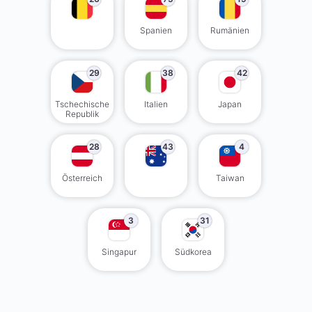
Spanien
Rumänien
29
38
42
Tschechische
Italien
Japan
Republik
28
43
4
Österreich
Taiwan
3
31
Singapur
Südkorea