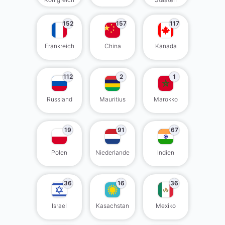
152
157
117
Frankreich
China
Kanada
112
2
1
Russland
Mauritius
Marokko
19
91
67
Polen
Niederlande
Indien
36
16
36
Israel
Kasachstan
Mexiko