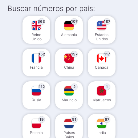
Buscar números por país:
163
107
187
Reino
Alemania
Estados
Unido
Unidos
152
157
117
Francia
China
Canada
112
2
1
Rusia
Mauricio
Marruecos
19
91
67
Polonia
Paises
India
Bajos