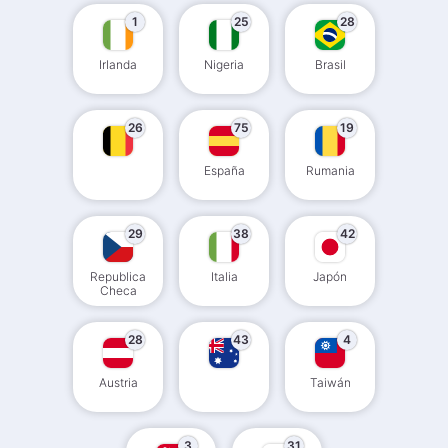
1
25
28
Irlanda
Nigeria
Brasil
26
75
19
España
Rumania
29
38
42
Republica
Italia
Japón
Checa
28
43
4
Austria
Taiwán
3
31