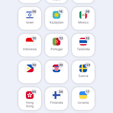
36
16
36
Israel
Kazajstan
Mexico
20
32
35
Indonesia
Portugal
Tailandia
30
20
123
Suecia
85
34
17
Hong
Finlandia
Ucrania
Kong