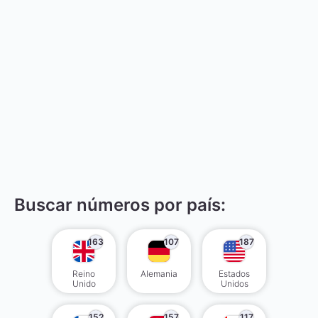
Buscar números por país:
163
107
187
Reino
Alemania
Estados
Unido
Unidos
152
157
117