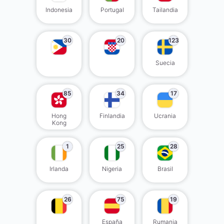
Indonesia
Portugal
Tailandia
30
20
123
Suecia
85
34
17
Hong
Finlandia
Ucrania
Kong
1
25
28
Irlanda
Nigeria
Brasil
26
75
19
España
Rumania