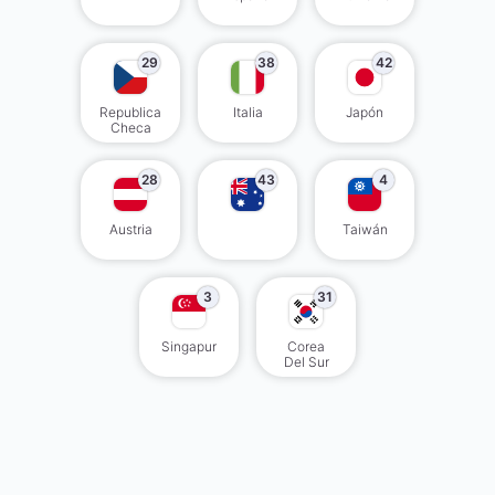
29
38
42
Republica
Italia
Japón
Checa
28
43
4
Austria
Taiwán
3
31
Singapur
Corea
Del Sur