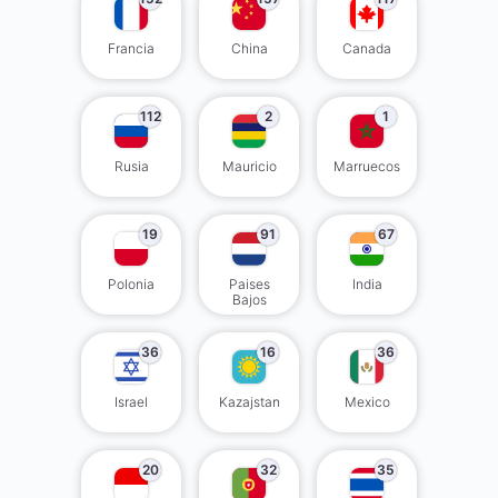
Francia
China
Canada
112
2
1
Rusia
Mauricio
Marruecos
19
91
67
Polonia
Paises
India
Bajos
36
16
36
Israel
Kazajstan
Mexico
20
32
35