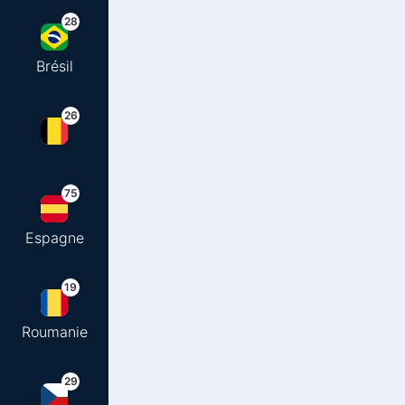
28
Brésil
26
75
Espagne
19
Roumanie
29