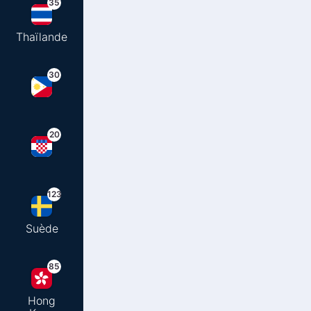
35
Thaïlande
30
20
123
Suède
85
Hong