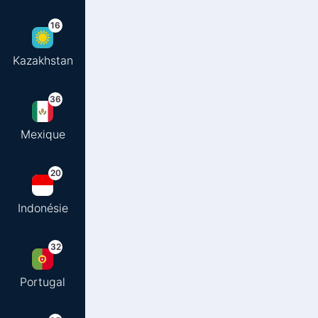
16
Kazakhstan
36
Mexique
20
Indonésie
32
Portugal