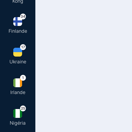
Kong
34
Finlande
17
Ukraine
1
Irlande
25
Nigéria