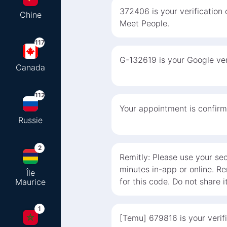
372406 is your verification
Chine
Meet People.
117
G-132619 is your Google ver
Canada
112
Your appointment is confirm
Russie
2
Remitly: Please use your se
minutes in-app or online. Rem
Île
for this code. Do not share i
Maurice
1
[Temu] 679816 is your verifi