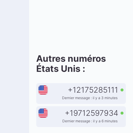
Autres numéros
États Unis :
+
12175285111
Dernier message : il y a 3 minutes
+
19712597934
Dernier message : il y a 6 minutes