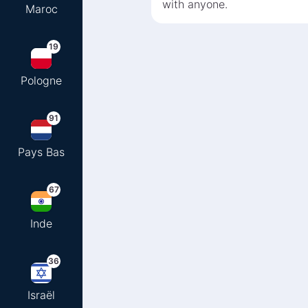
with anyone.
Maroc
19
Pologne
91
Pays Bas
67
Inde
36
Israël