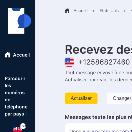
Accueil
>
États Unis
>
Recevez de
Accueil
+
12586827460
Tout message envoyé à ce num
Parcourir
Actualiser pour voir les derni
les
numéros
Actualiser
Changer 
de
téléphone
par pays :
Messages texte les plus r
163
Open
www.ncccprime.com/