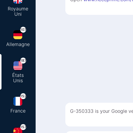
Royaume
Uni
107
Allemagne
187
États
Unis
152
France
G-350333 is your Google ver
157