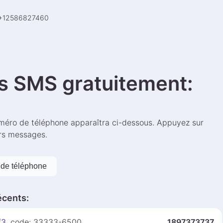
+
12586827460
s SMS gratuitement
:
éro de téléphone apparaîtra ci-dessous. Appuyez sur
ers messages.
de téléphone
écents
:
f3
, code: 33333-6500
1897373737