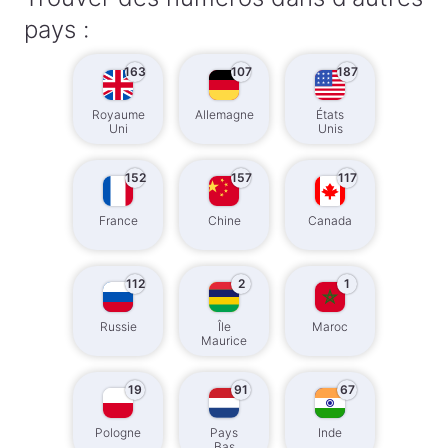
pays :
163
107
187
Royaume
Allemagne
États
Uni
Unis
152
157
117
France
Chine
Canada
112
2
1
Russie
Île
Maroc
Maurice
19
91
67
Pologne
Pays
Inde
Bas