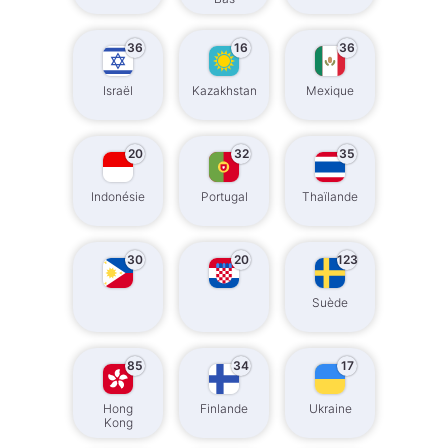
36
16
36
Israël
Kazakhstan
Mexique
20
32
35
Indonésie
Portugal
Thaïlande
30
20
123
Suède
85
34
17
Hong
Finlande
Ukraine
Kong