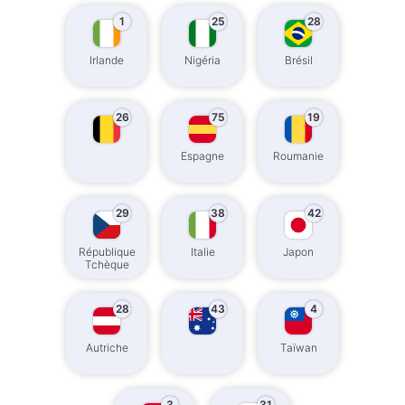
1
25
28
Irlande
Nigéria
Brésil
26
75
19
Espagne
Roumanie
29
38
42
République
Italie
Japon
Tchèque
28
43
4
Autriche
Taïwan
3
31