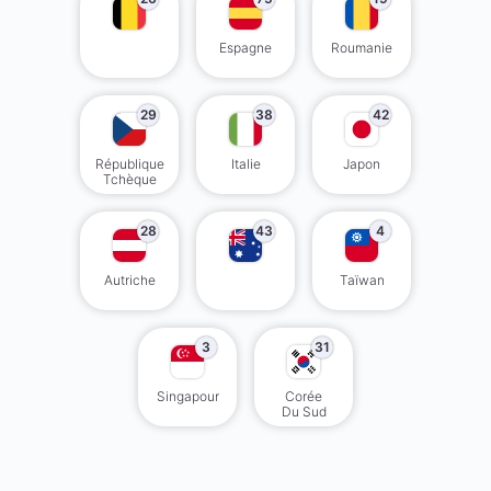
Espagne
Roumanie
29
38
42
République
Italie
Japon
Tchèque
28
43
4
Autriche
Taïwan
3
31
Singapour
Corée
Du Sud