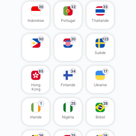
20
32
35
Indonésie
Portugal
Thaïlande
30
20
123
Suède
85
34
17
Hong
Finlande
Ukraine
Kong
1
25
28
Irlande
Nigéria
Brésil
26
75
19