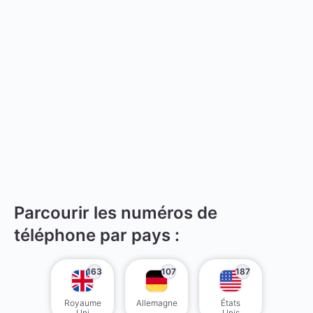
Parcourir les numéros de
téléphone par pays :
163
107
187
Royaume
Allemagne
États
Uni
Unis