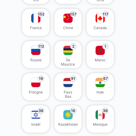
152
157
117
France
Chine
Canada
112
2
1
Russie
Île
Maroc
Maurice
19
91
67
Pologne
Pays
Inde
Bas
36
16
36
Israël
Kazakhstan
Mexique