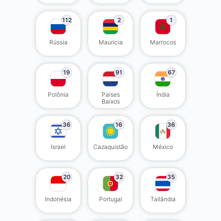
112
2
1
Rússia
Maurícia
Marrocos
19
91
67
Polônia
Países
Índia
Baixos
36
16
36
Israel
Cazaquistão
México
20
32
35
Indonésia
Portugal
Tailândia