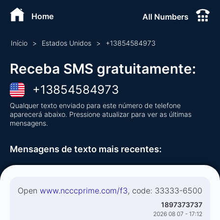
Home
All Numbers
Início
>
Estados Unidos
>
+
13854584973
Receba SMS gratuitamente
:
+
13854584973
Qualquer texto enviado para este número de telefone
aparecerá abaixo. Pressione atualizar para ver as últimas
mensagens.
Mensagens de texto mais recentes
:
Open
www.ncccprime.com/f3
, code: 33333-6500
1897373737
2026 08 07 - 17:12