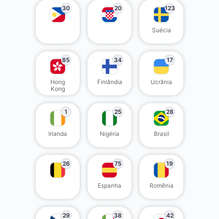
30
20
123
Suécia
85
34
17
Hong
Finlândia
Ucrânia
Kong
1
25
28
Irlanda
Nigéria
Brasil
26
75
19
Espanha
Romênia
29
38
42