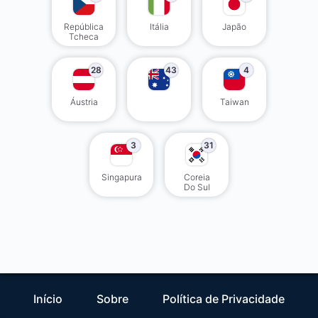
República
Itália
Japão
Tcheca
28
43
4
Áustria
Taiwan
3
31
Singapura
Coreia
Do Sul
Início
Sobre
Política de Privacidade