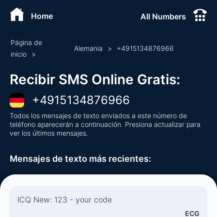
Home
All Numbers
Página de
Alemania
>
+
4915134876966
inicio
>
Recibir SMS Online Gratis
:
+
4915134876966
Todos los mensajes de texto enviados a este número de
teléfono aparecerán a continuación. Presiona actualizar para
ver los últimos mensajes.
Mensajes de texto más recientes
:
ICQ New: 123 - your code
ECG