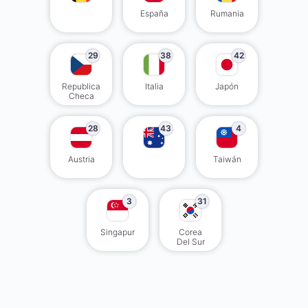
España
Rumania
29
38
42
Republica
Italia
Japón
Checa
28
43
4
Austria
Taiwán
3
31
Singapur
Corea
Del Sur