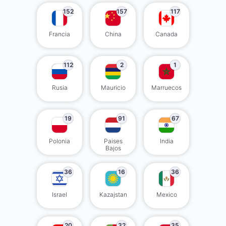
152
157
117
Francia
China
Canada
112
2
1
Rusia
Mauricio
Marruecos
19
91
67
Polonia
Paises
India
Bajos
36
16
36
Israel
Kazajstan
Mexico
20
32
35