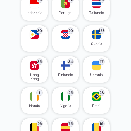
Indonesia
Portugal
Tailandia
30
20
123
Suecia
85
34
17
Hong
Finlandia
Ucrania
Kong
1
25
28
Irlanda
Nigeria
Brasil
26
75
19