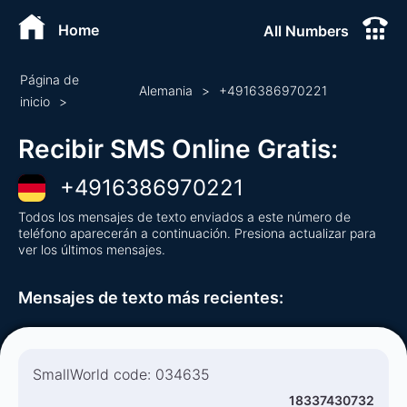
Home
All Numbers
Página de
Alemania
>
+
4916386970221
inicio
>
Recibir SMS Online Gratis
:
+
4916386970221
Todos los mensajes de texto enviados a este número de
teléfono aparecerán a continuación. Presiona actualizar para
ver los últimos mensajes.
Mensajes de texto más recientes
:
SmallWorld code: 034635
18337430732