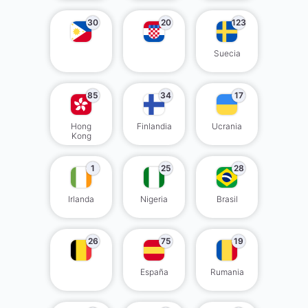
30
20
123
Suecia
85
34
17
Hong
Finlandia
Ucrania
Kong
1
25
28
Irlanda
Nigeria
Brasil
26
75
19
España
Rumania