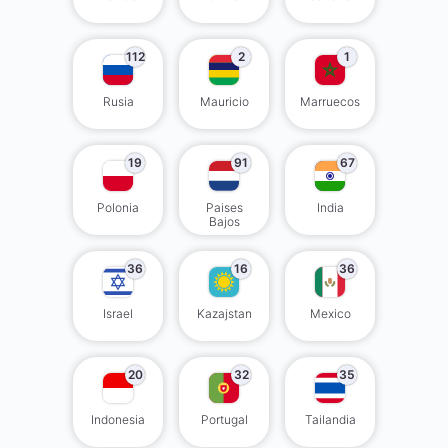
112
2
1
Rusia
Mauricio
Marruecos
19
91
67
Polonia
Paises
India
Bajos
36
16
36
Israel
Kazajstan
Mexico
20
32
35
Indonesia
Portugal
Tailandia