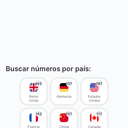
Buscar números por país:
163
107
187
Reino
Alemania
Estados
Unido
Unidos
152
157
117
Francia
China
Canada