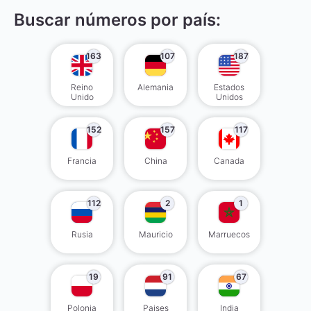
Buscar números por país:
163
107
187
Reino
Alemania
Estados
Unido
Unidos
152
157
117
Francia
China
Canada
112
2
1
Rusia
Mauricio
Marruecos
19
91
67
Polonia
Paises
India