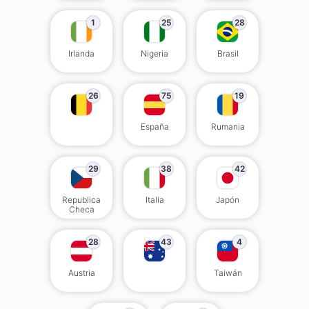
1
25
28
Irlanda
Nigeria
Brasil
26
75
19
España
Rumania
29
38
42
Republica
Italia
Japón
Checa
28
43
4
Austria
Taiwán