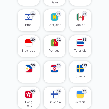
Bajos
36
16
36
Israel
Kazajstan
Mexico
20
32
35
Indonesia
Portugal
Tailandia
30
20
123
Suecia
85
34
17
Hong
Finlandia
Ucrania
Kong