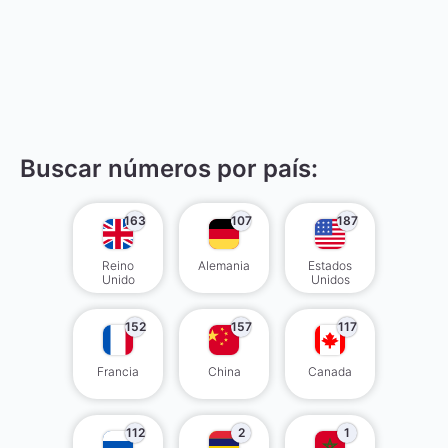
Buscar números por país:
163
107
187
Reino
Alemania
Estados
Unido
Unidos
152
157
117
Francia
China
Canada
112
2
1