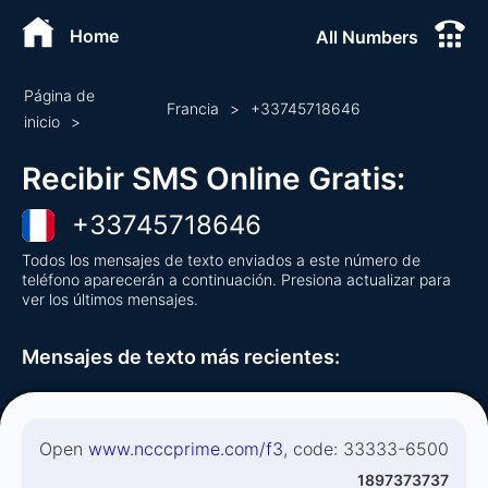
Home
All Numbers
Página de
Francia
>
+
33745718646
inicio
>
Recibir SMS Online Gratis
:
+
33745718646
Todos los mensajes de texto enviados a este número de
teléfono aparecerán a continuación. Presiona actualizar para
ver los últimos mensajes.
Mensajes de texto más recientes
:
Open
www.ncccprime.com/f3
, code: 33333-6500
1897373737