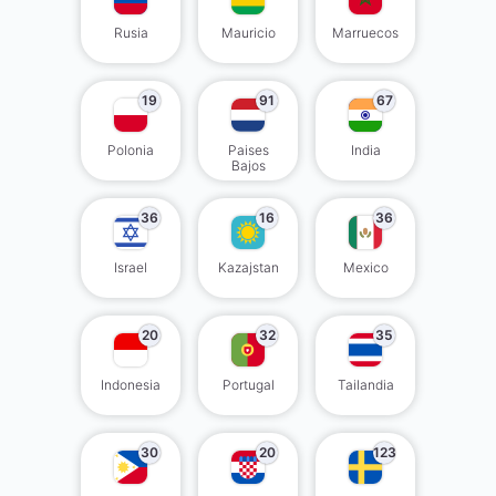
Rusia
Mauricio
Marruecos
19
91
67
Polonia
Paises
India
Bajos
36
16
36
Israel
Kazajstan
Mexico
20
32
35
Indonesia
Portugal
Tailandia
30
20
123