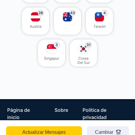
28
43
4
Austria
Taiwán
3
31
Singapur
Corea
Del Sur
Página de
Sobre
Política de
inicio
privacidad
Actualizar Mensajes
Cambiar