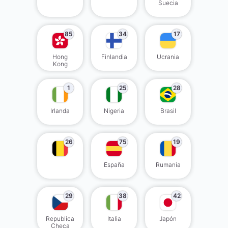
Suecia
85
34
17
Hong
Finlandia
Ucrania
Kong
1
25
28
Irlanda
Nigeria
Brasil
26
75
19
España
Rumania
29
38
42
Republica
Italia
Japón
Checa