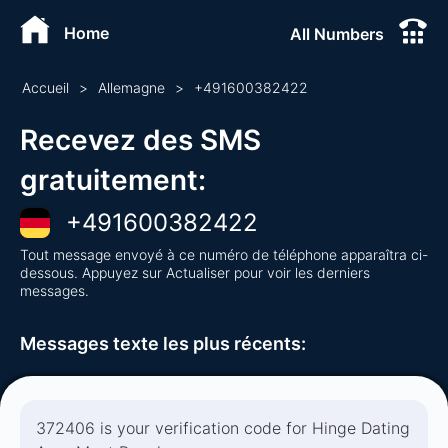
Home
All Numbers
Accueil
>
Allemagne
>
+
491600382422
Recevez des SMS
gratuitement
:
+
491600382422
Tout message envoyé à ce numéro de téléphone apparaîtra ci-
dessous. Appuyez sur Actualiser pour voir les derniers
messages.
Messages texte les plus récents
:
372406 is your verification code for Hinge Dating