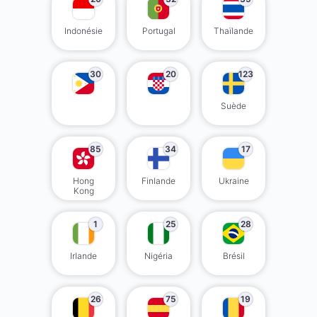
Indonésie
Portugal
Thaïlande
30
20
123
Suède
85
34
17
Hong
Finlande
Ukraine
Kong
1
25
28
Irlande
Nigéria
Brésil
26
75
19