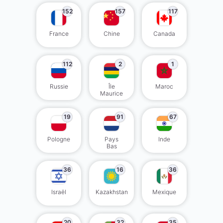
152
157
117
France
Chine
Canada
112
2
1
Russie
Île
Maroc
Maurice
19
91
67
Pologne
Pays
Inde
Bas
36
16
36
Israël
Kazakhstan
Mexique
20
32
35