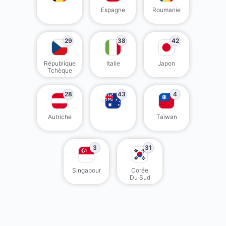
Espagne
Roumanie
29
38
42
République
Italie
Japon
Tchèque
28
43
4
Autriche
Taïwan
3
31
Singapour
Corée
Du Sud