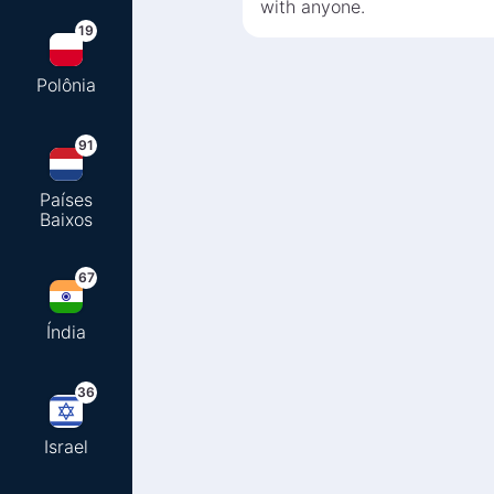
with anyone.
19
Polônia
91
Países
Baixos
67
Índia
36
Israel