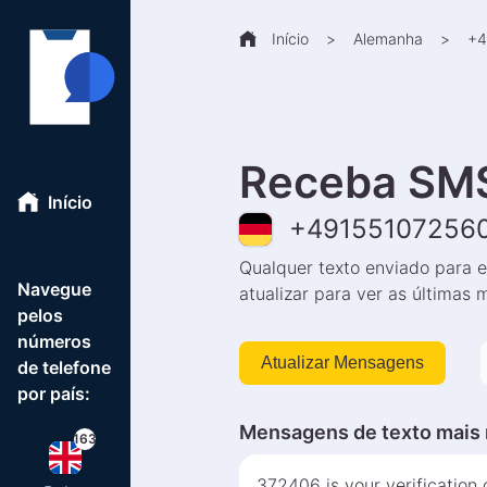
Início
>
Alemanha
>
+
4
Receba SMS
Início
+
49155107256
Qualquer texto enviado para e
Navegue
atualizar para ver as últimas
pelos
números
Atualizar Mensagens
de telefone
por país:
Mensagens de texto mais 
163
372406 is your verification