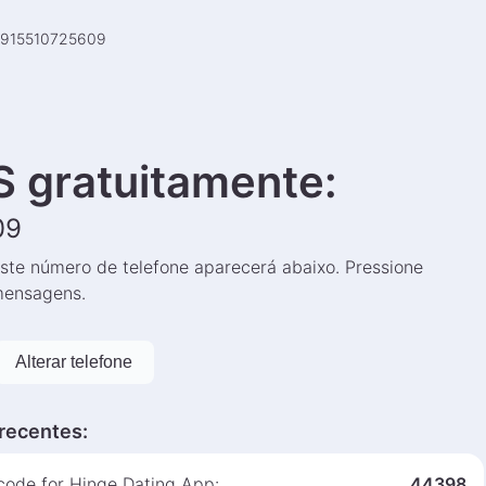
915510725609
 gratuitamente
:
09
ste número de telefone aparecerá abaixo. Pressione
 mensagens.
Alterar telefone
recentes
:
 code for Hinge Dating App:
44398