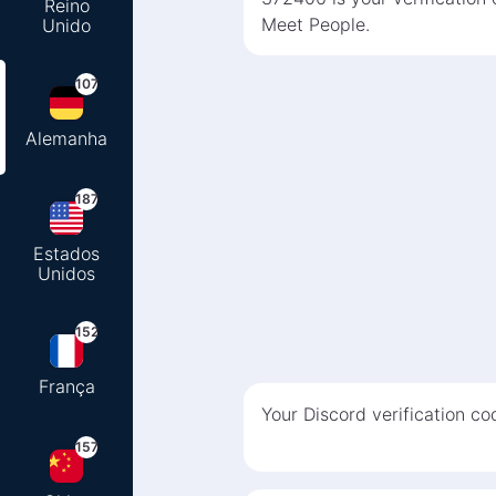
Reino
Meet People.
Unido
107
Alemanha
187
Estados
Unidos
152
França
Your Discord verification c
157