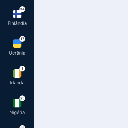
34
Finlândia
17
Ucrânia
1
Irlanda
25
Nigéria
28