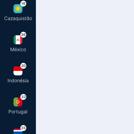
16
Cazaquistão
36
México
20
Indonésia
32
Portugal
35