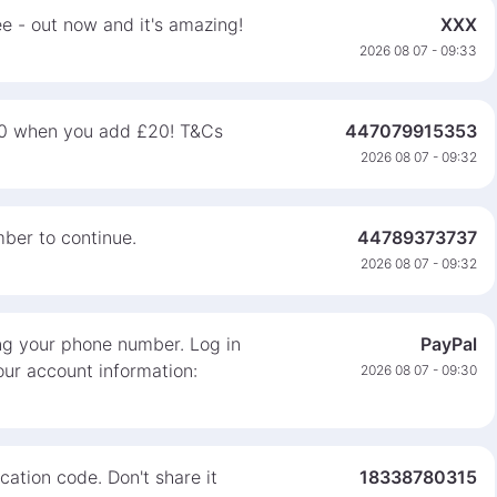
e - out now and it's amazing!
XXX
2026 08 07 - 09:33
0 when you add £20! T&Cs
447079915353
2026 08 07 - 09:32
ber to continue.
44789373737
2026 08 07 - 09:32
ng your phone number. Log in
PayPal
ur account information:
2026 08 07 - 09:30
cation code. Don't share it
18338780315