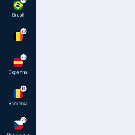
Brasil
26
75
Espanha
19
Romênia
29
República