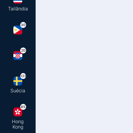
Tailândia
30
20
123
Suécia
85
Hong
Kong