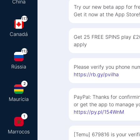
China
Try our new beta app for fre
Get it now at the App Store!
117
Canadá
Get 25 FREE SPINS play £2
apply
112
Rússia
Please verify you phone num
https://rb.gy/pvilha
2
PayPal: Thanks for confirmi
Maurícia
or get the app to manage yo
https://py.pl/154WnM
1
Marrocos
[Temu] 679816 is your verifi