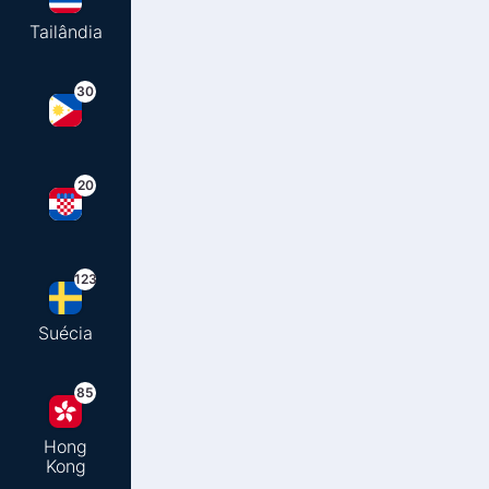
Tailândia
30
20
123
Suécia
85
Hong
Kong