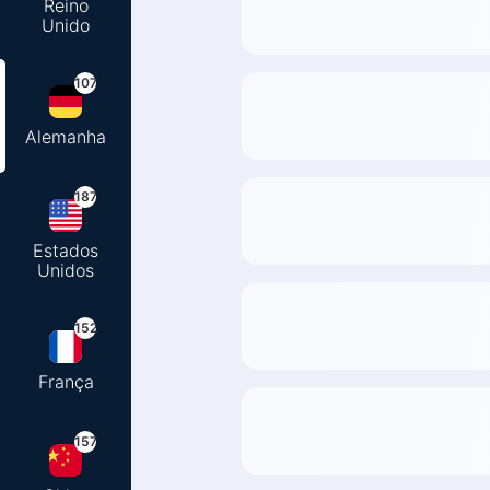
Reino
Unido
107
Alemanha
187
Estados
Unidos
152
França
157