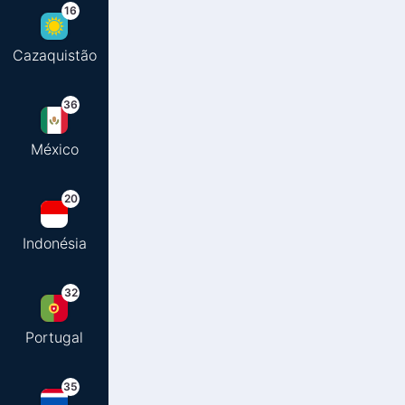
16
Cazaquistão
36
México
20
Indonésia
32
Portugal
35