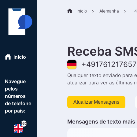
Início
>
Alemanha
>
+
4
Receba SMS
Início
+
49176121765
Qualquer texto enviado para e
Navegue
atualizar para ver as últimas
pelos
números
Atualizar Mensagens
de telefone
por país:
Mensagens de texto mais 
163