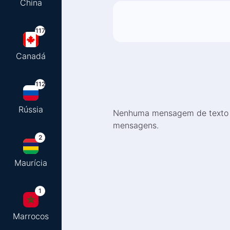
China
117
Canadá
112
Rússia
Nenhuma mensagem de texto re
mensagens.
2
Maurícia
1
Marrocos