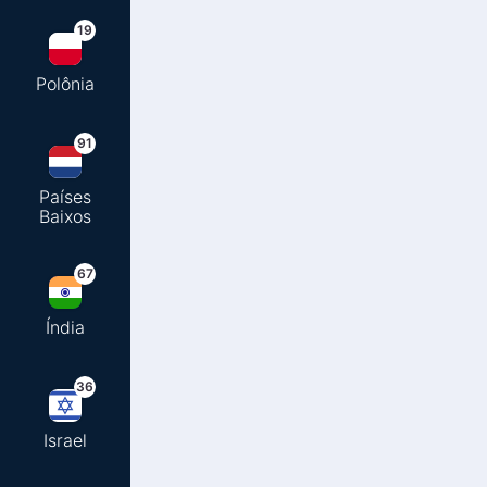
19
Polônia
91
Países
Baixos
67
Índia
36
Israel