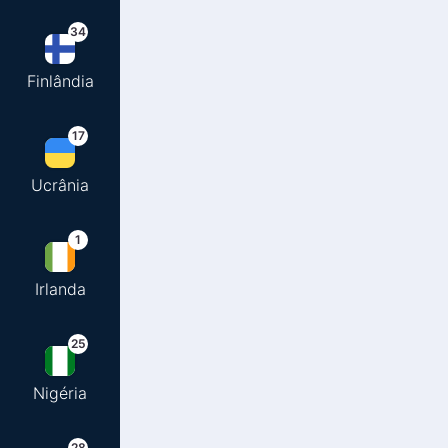
34
Finlândia
17
Ucrânia
1
Irlanda
25
Nigéria
28