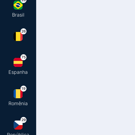
Brasil
26
75
Espanha
19
Romênia
29
República