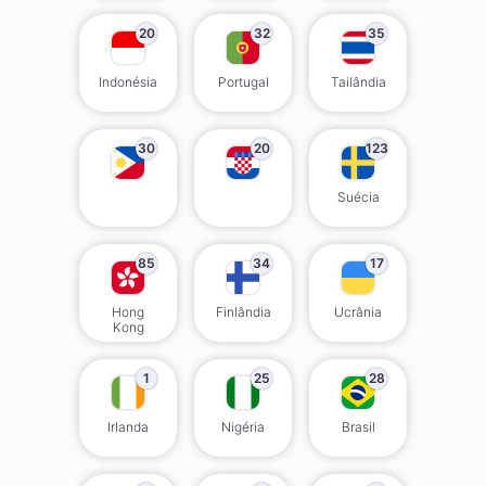
20
32
35
Indonésia
Portugal
Tailândia
30
20
123
Suécia
85
34
17
Hong
Finlândia
Ucrânia
Kong
1
25
28
Irlanda
Nigéria
Brasil