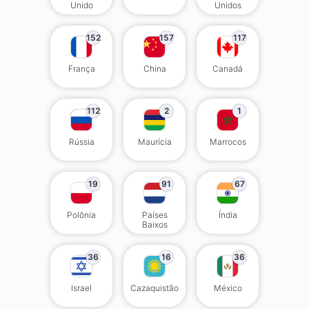
Unido
Unidos
152
157
117
França
China
Canadá
112
2
1
Rússia
Maurícia
Marrocos
19
91
67
Polônia
Países
Índia
Baixos
36
16
36
Israel
Cazaquistão
México