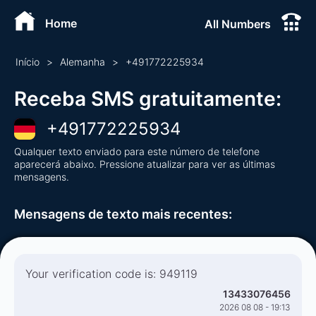
Home
All Numbers
Início
>
Alemanha
>
+
491772225934
Receba SMS gratuitamente
:
+
491772225934
Qualquer texto enviado para este número de telefone
aparecerá abaixo. Pressione atualizar para ver as últimas
mensagens.
Mensagens de texto mais recentes
:
Your verification code is: 949119
13433076456
2026 08 08 - 19:13