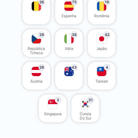
26
75
19
Espanha
Romênia
29
38
42
República
Itália
Japão
Tcheca
28
43
4
Áustria
Taiwan
3
31
Singapura
Coreia
Do Sul