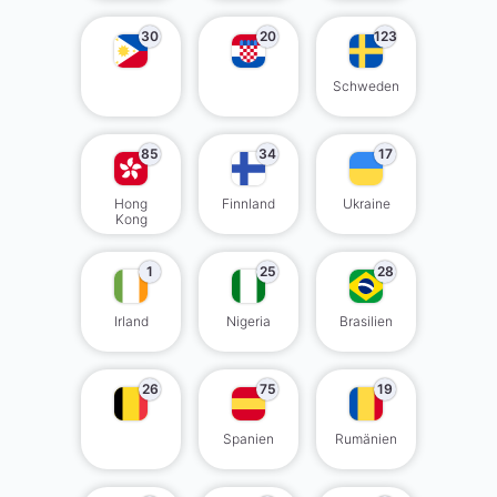
30
20
123
Schweden
85
34
17
Hong
Finnland
Ukraine
Kong
1
25
28
Irland
Nigeria
Brasilien
26
75
19
Spanien
Rumänien