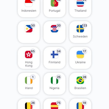
Indonesien
Portugal
Thailand
30
20
123
Schweden
85
34
17
Hong
Finnland
Ukraine
Kong
1
25
28
Irland
Nigeria
Brasilien
26
75
19