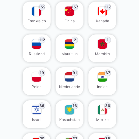
152
157
117
Frankreich
China
Kanada
112
2
1
Russland
Mauritius
Marokko
19
91
67
Polen
Niederlande
Indien
36
16
36
Israel
Kasachstan
Mexiko
20
32
35