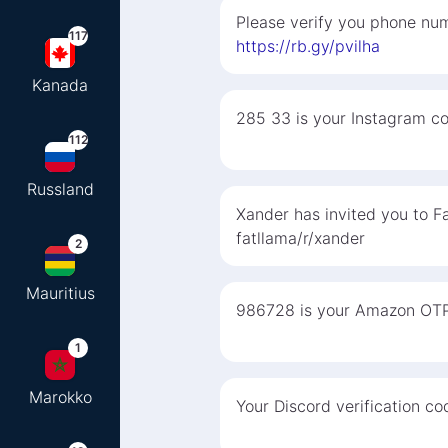
Please verify you phone num
117
https://rb.gy/pvilha
Kanada
285 33 is your Instagram cod
112
Russland
Xander has invited you to F
fatllama/r/xander
2
Mauritius
986728 is your Amazon OTP.
1
Marokko
Your Discord verification c