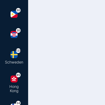
30
20
123
Schweden
85
Hong
Kong
34