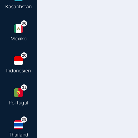
Kasachstan
36
Mexiko
20
Indonesien
32
Portugal
35
Thailand