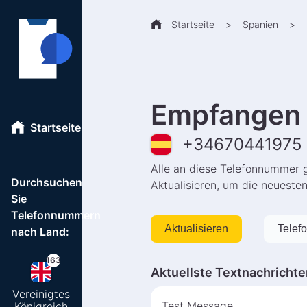
Startseite
>
Spanien
>
Empfangen 
Startseite
+
34670441975
Alle an diese Telefonnummer 
Durchsuchen
Aktualisieren, um die neueste
Sie
Telefonnummern
Aktualisieren
Telef
nach Land:
163
Aktuellste Textnachrichte
Vereinigtes
Test Message
Königreich