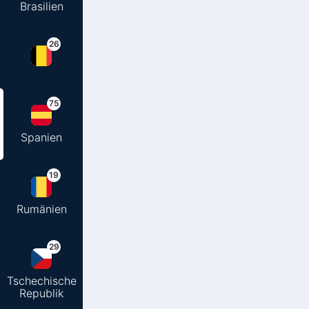
Brasilien
26
75
Spanien
19
Rumänien
29
Tschechische
Republik