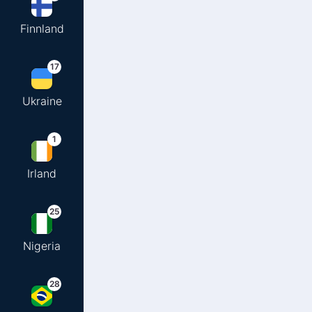
Finnland
17
Ukraine
1
Irland
25
Nigeria
28