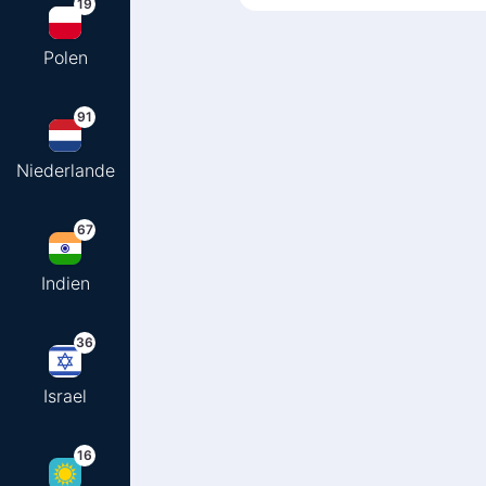
19
Polen
91
Niederlande
67
Indien
36
Israel
16