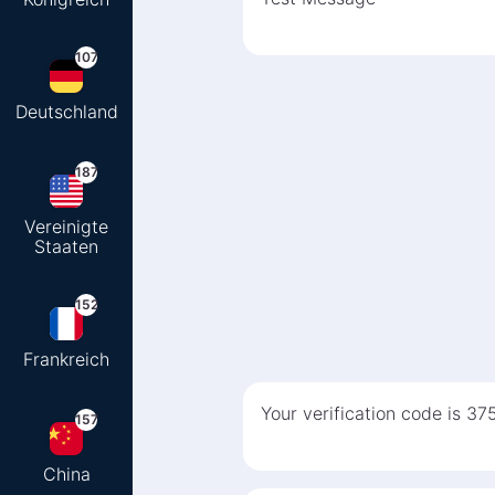
107
Deutschland
187
Vereinigte
Staaten
152
Frankreich
Your verification code is 37
157
China