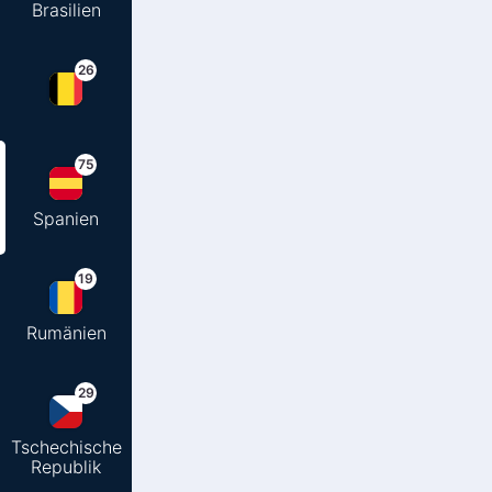
Brasilien
26
75
Spanien
19
Rumänien
29
Tschechische
Republik