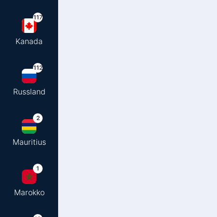
117
Kanada
112
Russland
2
Mauritius
1
Marokko