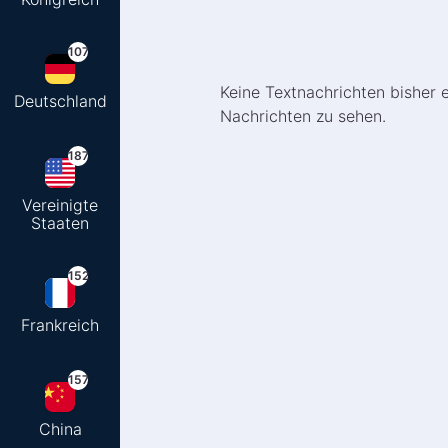
107
Keine Textnachrichten bisher e
Deutschland
Nachrichten zu sehen.
187
Vereinigte
Staaten
152
Frankreich
157
China