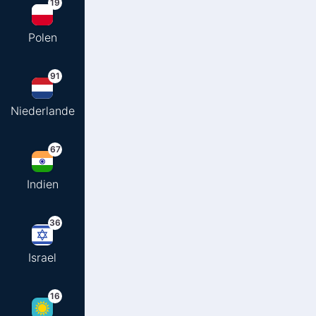
19
Polen
91
Niederlande
67
Indien
36
Israel
16