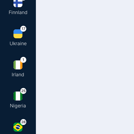
Finnland
17
Ukraine
1
Irland
25
Nigeria
28