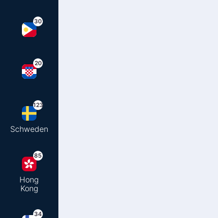
30
20
123
Schweden
85
Hong
Kong
34