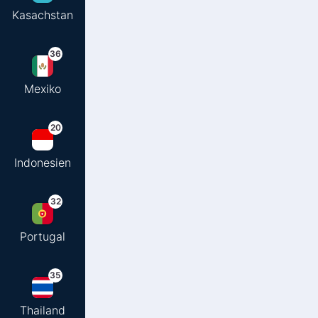
Kasachstan
36
Mexiko
20
Indonesien
32
Portugal
35
Thailand