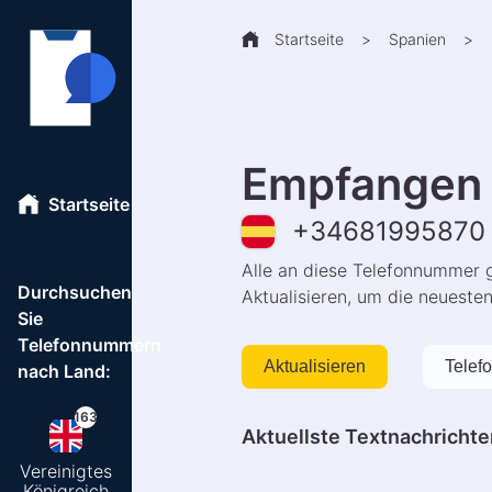
Startseite
>
Spanien
>
Empfangen 
Startseite
+
34681995870
Alle an diese Telefonnummer 
Durchsuchen
Aktualisieren, um die neueste
Sie
Telefonnummern
Aktualisieren
Telef
nach Land:
163
Aktuellste Textnachrichte
Vereinigtes
Königreich