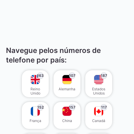
Navegue pelos números de
telefone por país:
163
107
187
Reino
Alemanha
Estados
Unido
Unidos
152
157
117
França
China
Canadá