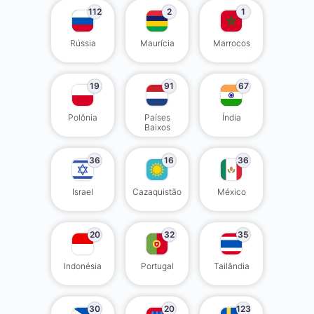
112
2
1
Rússia
Maurícia
Marrocos
19
91
67
Polônia
Países
Índia
Baixos
36
16
36
Israel
Cazaquistão
México
20
32
35
Indonésia
Portugal
Tailândia
30
20
123