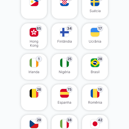
Suécia
85
34
17
Hong
Finlândia
Ucrânia
Kong
1
25
28
Irlanda
Nigéria
Brasil
26
75
19
Espanha
Romênia
29
38
42