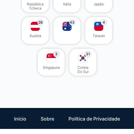
República
Itália
Japão
Tcheca
28
43
4
Áustria
Taiwan
3
31
Singapura
Coreia
Do Sul
Início
Sobre
Política de Privacidade