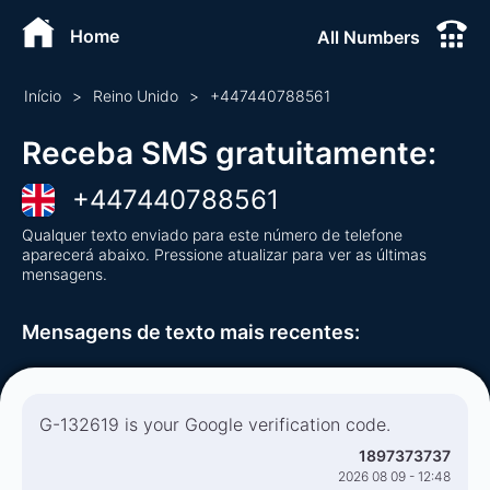
Home
All Numbers
Início
>
Reino Unido
>
+
447440788561
Receba SMS gratuitamente
:
+
447440788561
Qualquer texto enviado para este número de telefone
aparecerá abaixo. Pressione atualizar para ver as últimas
mensagens.
Mensagens de texto mais recentes
:
G-132619 is your Google verification code.
1897373737
2026 08 09 - 12:48