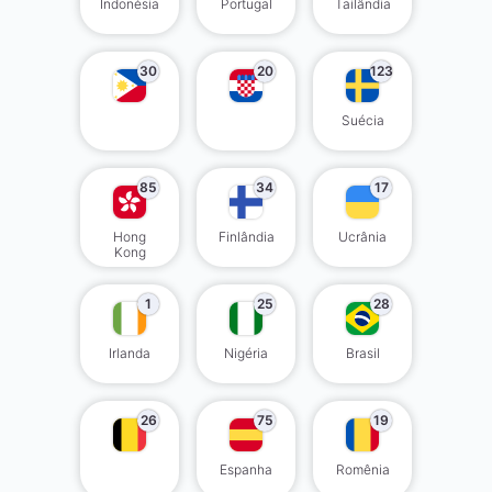
Indonésia
Portugal
Tailândia
30
20
123
Suécia
85
34
17
Hong
Finlândia
Ucrânia
Kong
1
25
28
Irlanda
Nigéria
Brasil
26
75
19
Espanha
Romênia