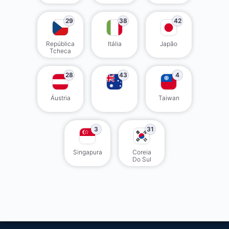
29
38
42
República
Itália
Japão
Tcheca
28
43
4
Áustria
Taiwan
3
31
Singapura
Coreia
Do Sul