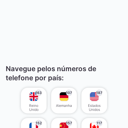
Navegue pelos números de
telefone por país:
163
107
187
Reino
Alemanha
Estados
Unido
Unidos
152
157
117