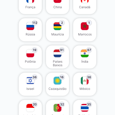
França
China
Canadá
112
2
1
Rússia
Maurícia
Marrocos
19
91
67
Polônia
Países
Índia
Baixos
36
16
36
Israel
Cazaquistão
México
20
32
35