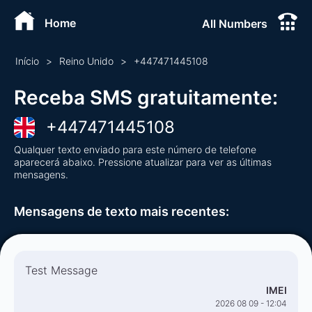
Home
All Numbers
Início
>
Reino Unido
>
+
447471445108
Receba SMS gratuitamente
:
+
447471445108
Qualquer texto enviado para este número de telefone
aparecerá abaixo. Pressione atualizar para ver as últimas
mensagens.
Mensagens de texto mais recentes
:
Test Message
IMEI
2026 08 09 - 12:04