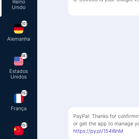
Reino
Unido
107
Alemanha
187
Estados
Unidos
152
França
PayPal: Thanks for confirmi
or get the app to manage yo
157
https://py.pl/154WnM