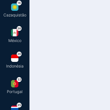
16
Cazaquistão
36
México
20
Indonésia
32
Portugal
35