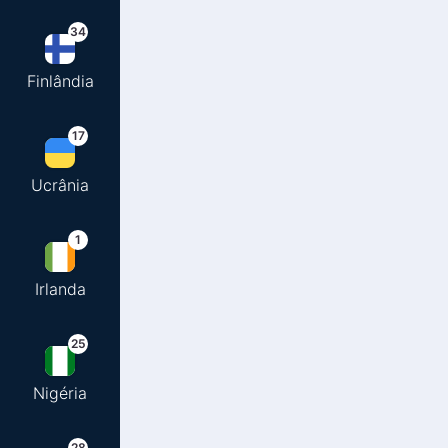
34
Finlândia
17
Ucrânia
1
Irlanda
25
Nigéria
28