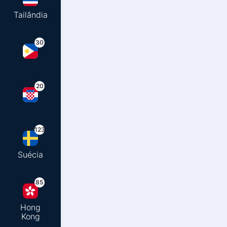
Tailândia
30
20
123
Suécia
85
Hong
Kong