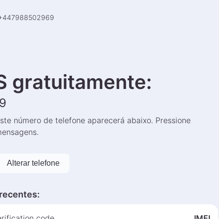
+
447988502969
 gratuitamente
:
9
ste número de telefone aparecerá abaixo. Pressione
 mensagens.
Alterar telefone
recentes
:
ification code.
IMEI