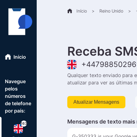
Início
>
Reino Unido
>
Receba SMS
Início
+
44798850296
Qualquer texto enviado para e
Navegue
atualizar para ver as últimas
pelos
números
Atualizar Mensagens
de telefone
por país:
Mensagens de texto mais 
163
G-350333 is your Google ver