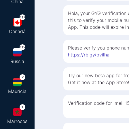
China
Hola, your GYG verification
117
this to verify your mobile 
App. This code will expire i
Canadá
112
Please verify you phone num
https://rb.gy/pvilha
Rússia
Try our new beta app for fre
2
Get it now at the App Store!
Maurícia
Verification code for imei: 1
1
Marrocos