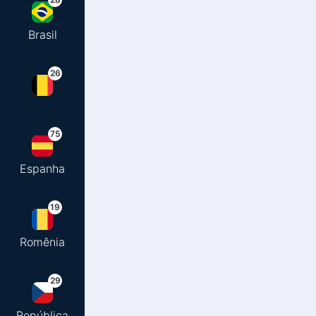
Brasil
26
75
Espanha
19
Romênia
29
República