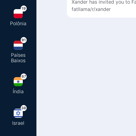
Xander has invited you to F
19
fatllama/r/xander
Polônia
91
Países
Baixos
67
Índia
36
Israel