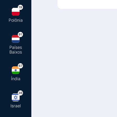
19
Polônia
91
Países
Baixos
67
Índia
36
Israel