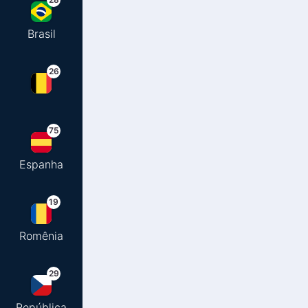
Brasil
26
75
Espanha
19
Romênia
29
República