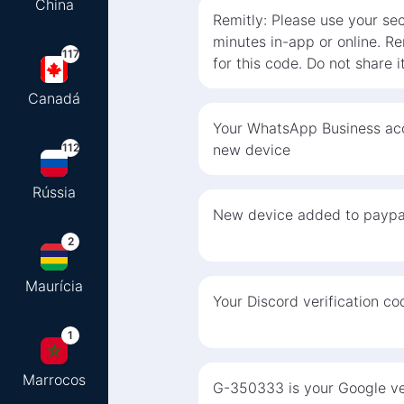
China
Remitly: Please use your se
minutes in-app or online. Rem
117
for this code. Do not share i
Canadá
Your WhatsApp Business acc
112
new device
Rússia
New device added to paypa
2
Maurícia
Your Discord verification c
1
Marrocos
G-350333 is your Google ver