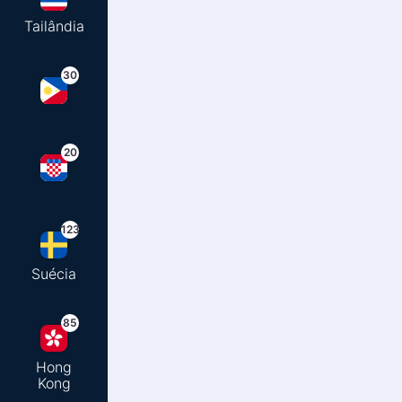
Tailândia
30
20
123
Suécia
85
Hong
Kong