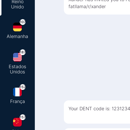
Reino
fatllama/r/xander
Unido
107
Alemanha
187
Estados
Unidos
152
França
Your DENT code is: 123123
157