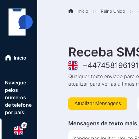
Início
>
Reino Unido
>
Receba SMS
Início
+
447458196191
Qualquer texto enviado para e
Navegue
atualizar para ver as últimas
pelos
números
Atualizar Mensagens
de telefone
por país:
Mensagens de texto mais 
163
Xander has invited you to F