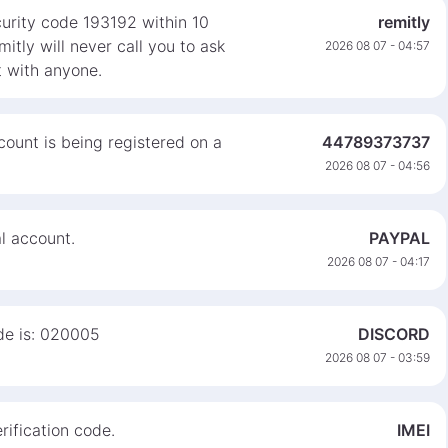
curity code 193192 within 10
remitly
itly will never call you to ask
2026 08 07 - 04:57
t with anyone.
ount is being registered on a
44789373737
2026 08 07 - 04:56
l account.
PAYPAL
2026 08 07 - 04:17
ode is: 020005
DISCORD
2026 08 07 - 03:59
ification code.
IMEI