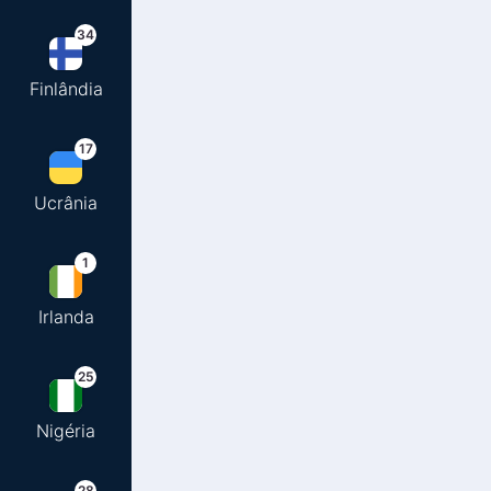
34
Finlândia
17
Ucrânia
1
Irlanda
25
Nigéria
28