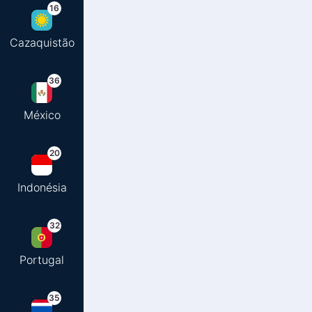
16
Cazaquistão
36
México
20
Indonésia
32
Portugal
35