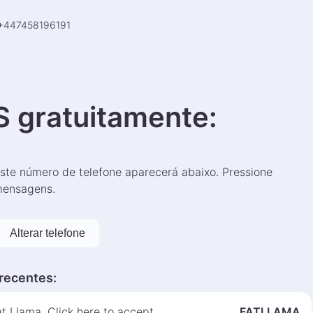
+
447458196191
 gratuitamente
:
ste número de telefone aparecerá abaixo. Pressione
 mensagens.
Alterar telefone
recentes
:
at Llama. Click here to accept
FATLLAMA