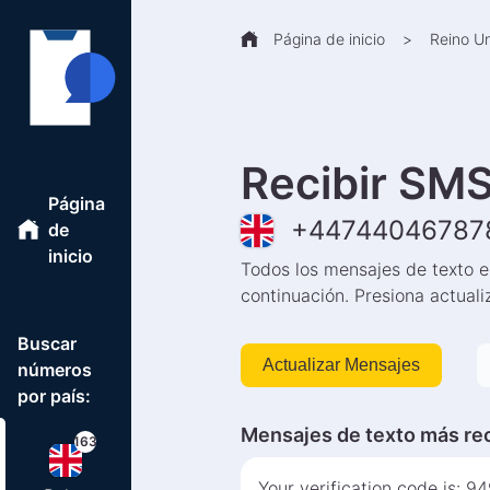
Página de inicio
>
Reino U
Recibir SMS
Página
+
44744046787
de
inicio
Todos los mensajes de texto 
continuación. Presiona actuali
Buscar
Actualizar Mensajes
números
por país:
Mensajes de texto más re
163
Your verification code is: 9