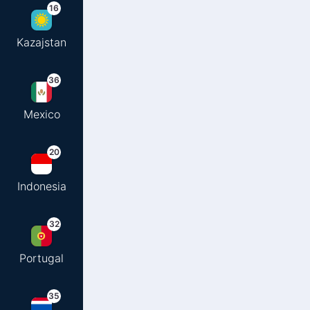
16
Kazajstan
36
Mexico
20
Indonesia
32
Portugal
35