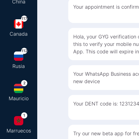
China
Your appointment is confirm
117
Canada
Hola, your GYG verification
this to verify your mobile 
112
App. This code will expire i
Rusia
Your WhatsApp Business acc
new device
2
Mauricio
Your DENT code is: 123123
1
Marruecos
Try our new beta app for fre