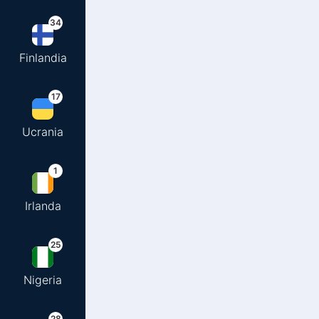
34
Finlandia
17
Ucrania
1
Irlanda
25
Nigeria
28