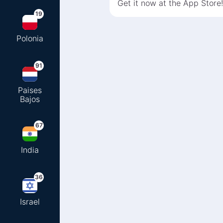
Get it now at the App Store!
19
Polonia
91
Paises
Bajos
67
India
36
Israel