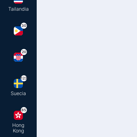
Tailandia
30
20
123
Suecia
85
Hong
Kong