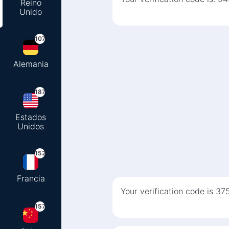
Reino
Unido
107
Alemania
187
Estados
Unidos
152
Francia
Your verification code is 37
157