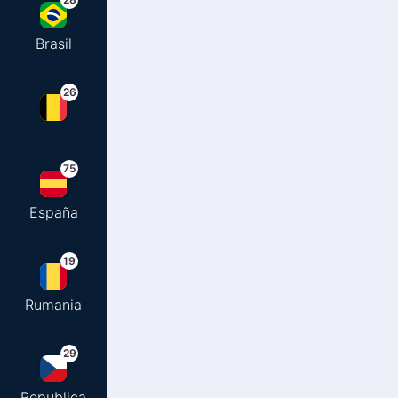
Brasil
26
75
España
19
Rumania
29
Republica