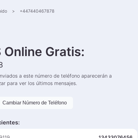
nido
>
+
447440467878
 Online Gratis
:
8
enviados a este número de teléfono aparecerán a
zar para ver los últimos mensajes.
Cambiar Número de Teléfono
cientes
:
49119
13433076456