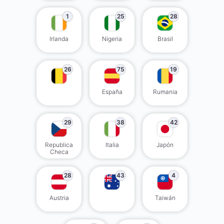
1
25
28
Irlanda
Nigeria
Brasil
26
75
19
España
Rumania
29
38
42
Republica
Italia
Japón
Checa
28
43
4
Austria
Taiwán