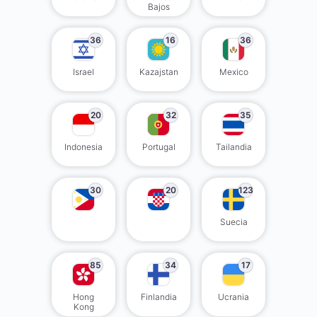
Bajos
36
16
36
Israel
Kazajstan
Mexico
20
32
35
Indonesia
Portugal
Tailandia
30
20
123
Suecia
85
34
17
Hong
Finlandia
Ucrania
Kong