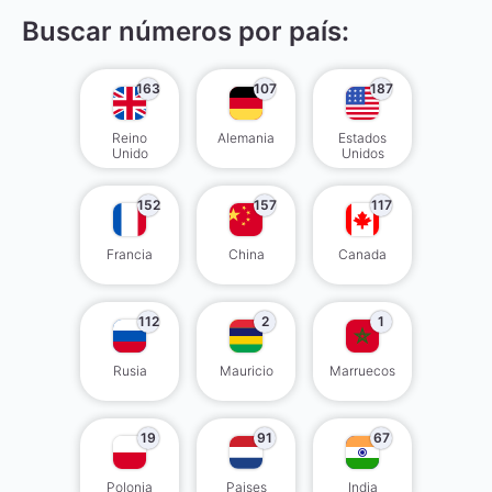
Buscar números por país:
163
107
187
Reino
Alemania
Estados
Unido
Unidos
152
157
117
Francia
China
Canada
112
2
1
Rusia
Mauricio
Marruecos
19
91
67
Polonia
Paises
India