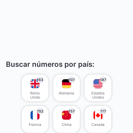
Buscar números por país:
163
107
187
Reino
Alemania
Estados
Unido
Unidos
152
157
117
Francia
China
Canada