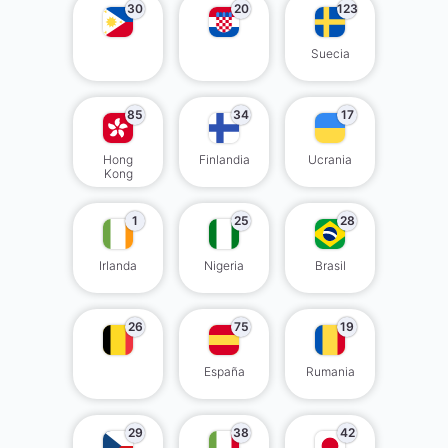
30
20
123
Suecia
85
34
17
Hong
Finlandia
Ucrania
Kong
1
25
28
Irlanda
Nigeria
Brasil
26
75
19
España
Rumania
29
38
42