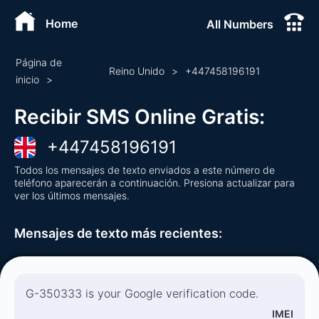
Home
All Numbers
Página de
Reino Unido
>
+
447458196191
inicio
>
Recibir SMS Online Gratis
:
+
447458196191
Todos los mensajes de texto enviados a este número de
teléfono aparecerán a continuación. Presiona actualizar para
ver los últimos mensajes.
Mensajes de texto más recientes
:
G-350333 is your Google verification code.
IMEI