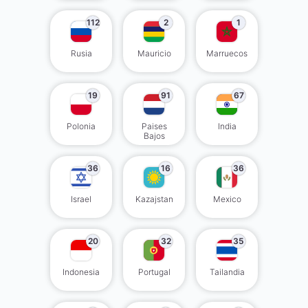
112
2
1
Rusia
Mauricio
Marruecos
19
91
67
Polonia
Paises
India
Bajos
36
16
36
Israel
Kazajstan
Mexico
20
32
35
Indonesia
Portugal
Tailandia