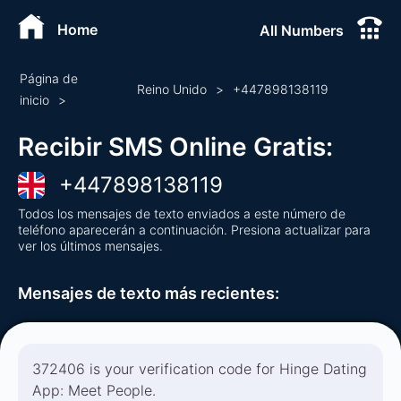
Home
All Numbers
Página de
Reino Unido
>
+
447898138119
inicio
>
Recibir SMS Online Gratis
:
+
447898138119
Todos los mensajes de texto enviados a este número de
teléfono aparecerán a continuación. Presiona actualizar para
ver los últimos mensajes.
Mensajes de texto más recientes
:
372406 is your verification code for Hinge Dating
App: Meet People.