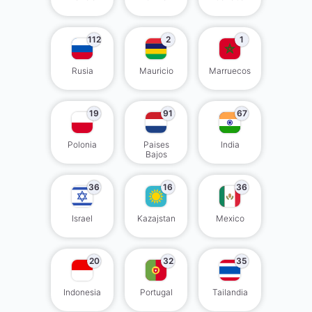
112
2
1
Rusia
Mauricio
Marruecos
19
91
67
Polonia
Paises
India
Bajos
36
16
36
Israel
Kazajstan
Mexico
20
32
35
Indonesia
Portugal
Tailandia