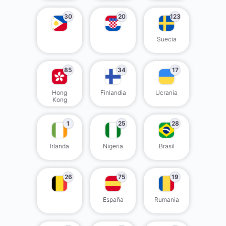
30
20
123
Suecia
85
34
17
Hong
Finlandia
Ucrania
Kong
1
25
28
Irlanda
Nigeria
Brasil
26
75
19
España
Rumania