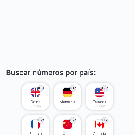
Buscar números por país:
163
107
187
Reino
Alemania
Estados
Unido
Unidos
152
157
117
Francia
China
Canada