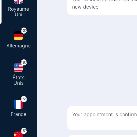
new device
Royaume
Uni
107
Allemagne
187
États
Unis
152
France
Your appointment is confirm
157