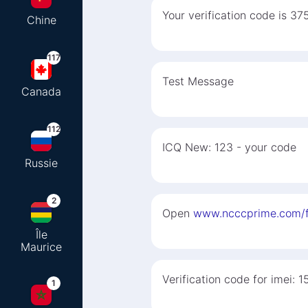
Your verification code is 37
Chine
117
Test Message
Canada
112
ICQ New: 123 - your code
Russie
2
Open
www.ncccprime.com/
Île
Maurice
Verification code for imei: 1
1