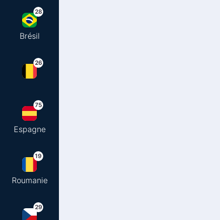
28
Brésil
26
75
Espagne
19
Roumanie
29