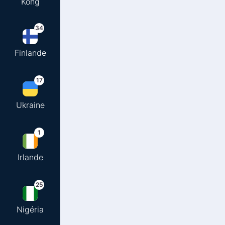
Kong
34
Finlande
17
Ukraine
1
Irlande
25
Nigéria