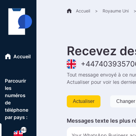
Accueil
>
Royaume Uni
Recevez de
Accueil
+
44740393570
Tout message envoyé à ce num
Parcourir
Actualiser pour voir les derni
les
numéros
Actualiser
Changer 
de
téléphone
par pays :
Messages texte les plus r
163
Your WhatsApp Business acc