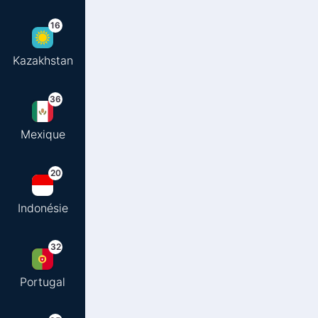
16
Kazakhstan
36
Mexique
20
Indonésie
32
Portugal