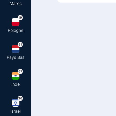
Maroc
19
Pologne
91
Pays Bas
67
Inde
36
Israël