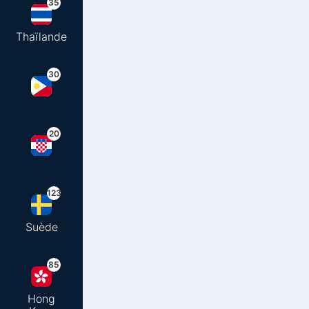
35
Thaïlande
30
20
123
Suède
85
Hong