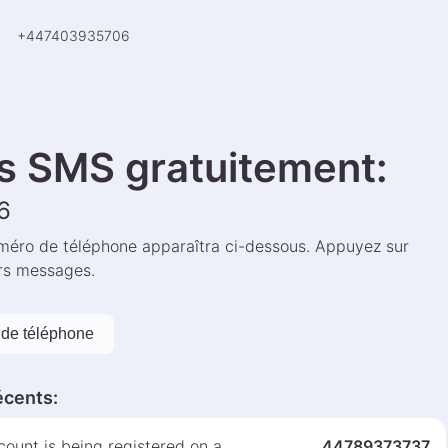
>
+
447403935706
s SMS gratuitement
:
6
éro de téléphone apparaîtra ci-dessous. Appuyez sur
ers messages.
de téléphone
écents
:
ount is being registered on a
44789373737